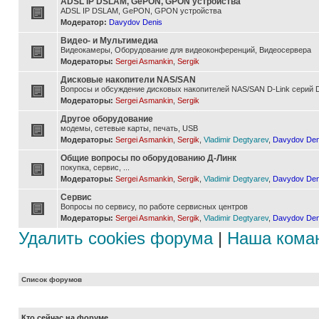
ADSL IP DSLAM, GePON, GPON устройства
ADSL IP DSLAM, GePON, GPON устройства
Модератор:
Davydov Denis
Видео- и Мультимедиа
Видеокамеры, Оборудование для видеоконференций, Видеосервера
Модераторы:
Sergei Asmankin
,
Sergik
Дисковые накопители NAS/SAN
Вопросы и обсуждение дисковых накопителей NAS/SAN D-Link серий D
Модераторы:
Sergei Asmankin
,
Sergik
Другое оборудование
модемы, сетевые карты, печать, USB
Модераторы:
Sergei Asmankin
,
Sergik
,
Vladimir Degtyarev
,
Davydov Den
Общие вопросы по оборудованию Д-Линк
покупка, сервис, ...
Модераторы:
Sergei Asmankin
,
Sergik
,
Vladimir Degtyarev
,
Davydov Den
Сервис
Вопросы по сервису, по работе сервисных центров
Модераторы:
Sergei Asmankin
,
Sergik
,
Vladimir Degtyarev
,
Davydov Den
Удалить cookies форума
|
Наша кома
Список форумов
Кто сейчас на форуме