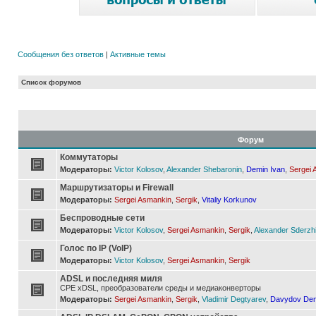
Сообщения без ответов
|
Активные темы
Список форумов
Форум
Коммутаторы
Модераторы:
Victor Kolosov
,
Alexander Shebaronin
,
Demin Ivan
,
Sergei 
Маршрутизаторы и Firewall
Модераторы:
Sergei Asmankin
,
Sergik
,
Vitaliy Korkunov
Беспроводные сети
Модераторы:
Victor Kolosov
,
Sergei Asmankin
,
Sergik
,
Alexander Sderzh
Голос по IP (VoIP)
Модераторы:
Victor Kolosov
,
Sergei Asmankin
,
Sergik
ADSL и последняя миля
CPE xDSL, преобразователи среды и медиаконверторы
Модераторы:
Sergei Asmankin
,
Sergik
,
Vladimir Degtyarev
,
Davydov Den