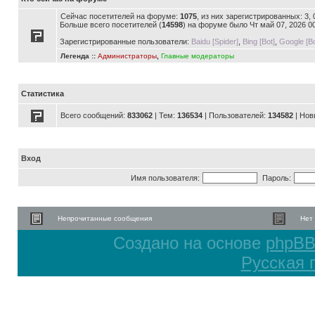
Сейчас посетителей на форуме:
1075
, из них зарегистрированных: 3,
Больше всего посетителей (
14598
) на форуме было Чт май 07, 2026 0
Зарегистрированные пользователи:
Baidu [Spider]
,
Bing [Bot]
,
Google [Bo
Легенда ::
Администраторы
,
Главные модераторы
Статистика
Всего сообщений:
833062
| Тем:
136534
| Пользователей:
134582
| Нов
Вход
Имя пользователя:
Пароль:
Непрочитанные сообщения
Нет
Создано на основе
phpB
Русская 