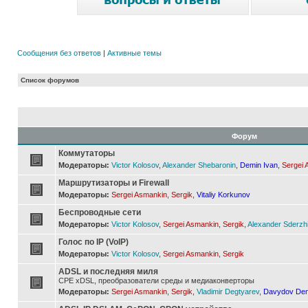
Сообщения без ответов
|
Активные темы
Список форумов
Форум
Коммутаторы
Модераторы:
Victor Kolosov
,
Alexander Shebaronin
,
Demin Ivan
,
Sergei 
Маршрутизаторы и Firewall
Модераторы:
Sergei Asmankin
,
Sergik
,
Vitaliy Korkunov
Беспроводные сети
Модераторы:
Victor Kolosov
,
Sergei Asmankin
,
Sergik
,
Alexander Sderzh
Голос по IP (VoIP)
Модераторы:
Victor Kolosov
,
Sergei Asmankin
,
Sergik
ADSL и последняя миля
CPE xDSL, преобразователи среды и медиаконверторы
Модераторы:
Sergei Asmankin
,
Sergik
,
Vladimir Degtyarev
,
Davydov Den