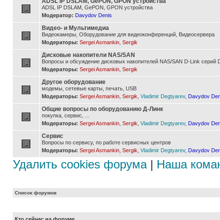
ADSL IP DSLAM, GePON, GPON устройства
ADSL IP DSLAM, GePON, GPON устройства
Модератор:
Davydov Denis
Видео- и Мультимедиа
Видеокамеры, Оборудование для видеоконференций, Видеосервера
Модераторы:
Sergei Asmankin
,
Sergik
Дисковые накопители NAS/SAN
Вопросы и обсуждение дисковых накопителей NAS/SAN D-Link серий D
Модераторы:
Sergei Asmankin
,
Sergik
Другое оборудование
модемы, сетевые карты, печать, USB
Модераторы:
Sergei Asmankin
,
Sergik
,
Vladimir Degtyarev
,
Davydov Den
Общие вопросы по оборудованию Д-Линк
покупка, сервис, ...
Модераторы:
Sergei Asmankin
,
Sergik
,
Vladimir Degtyarev
,
Davydov Den
Сервис
Вопросы по сервису, по работе сервисных центров
Модераторы:
Sergei Asmankin
,
Sergik
,
Vladimir Degtyarev
,
Davydov Den
Удалить cookies форума
|
Наша кома
Список форумов
Кто сейчас на форуме