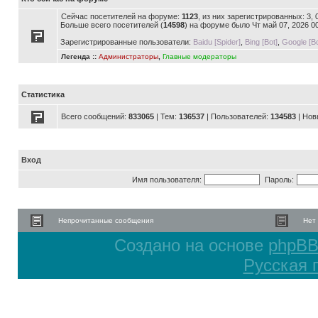
Сейчас посетителей на форуме:
1123
, из них зарегистрированных: 3,
Больше всего посетителей (
14598
) на форуме было Чт май 07, 2026 0
Зарегистрированные пользователи:
Baidu [Spider]
,
Bing [Bot]
,
Google [Bo
Легенда ::
Администраторы
,
Главные модераторы
Статистика
Всего сообщений:
833065
| Тем:
136537
| Пользователей:
134583
| Нов
Вход
Имя пользователя:
Пароль:
Непрочитанные сообщения
Нет
Создано на основе
phpB
Русская 