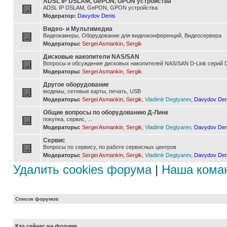
ADSL IP DSLAM, GePON, GPON устройства
ADSL IP DSLAM, GePON, GPON устройства
Модератор:
Davydov Denis
Видео- и Мультимедиа
Видеокамеры, Оборудование для видеоконференций, Видеосервера
Модераторы:
Sergei Asmankin
,
Sergik
Дисковые накопители NAS/SAN
Вопросы и обсуждение дисковых накопителей NAS/SAN D-Link серий D
Модераторы:
Sergei Asmankin
,
Sergik
Другое оборудование
модемы, сетевые карты, печать, USB
Модераторы:
Sergei Asmankin
,
Sergik
,
Vladimir Degtyarev
,
Davydov Den
Общие вопросы по оборудованию Д-Линк
покупка, сервис, ...
Модераторы:
Sergei Asmankin
,
Sergik
,
Vladimir Degtyarev
,
Davydov Den
Сервис
Вопросы по сервису, по работе сервисных центров
Модераторы:
Sergei Asmankin
,
Sergik
,
Vladimir Degtyarev
,
Davydov Den
Удалить cookies форума
|
Наша кома
Список форумов
Кто сейчас на форуме