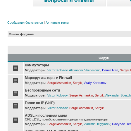
Сообщения без ответов
|
Активные темы
Список форумов
Форум
Коммутаторы
Модераторы:
Victor Kolosov
,
Alexander Shebaronin
,
Demin Ivan
,
Sergei 
Маршрутизаторы и Firewall
Модераторы:
Sergei Asmankin
,
Sergik
,
Vitaliy Korkunov
Беспроводные сети
Модераторы:
Victor Kolosov
,
Sergei Asmankin
,
Sergik
,
Alexander Sderzh
Голос по IP (VoIP)
Модераторы:
Victor Kolosov
,
Sergei Asmankin
,
Sergik
ADSL и последняя миля
CPE xDSL, преобразователи среды и медиаконверторы
Модераторы:
Sergei Asmankin
,
Sergik
,
Vladimir Degtyarev
,
Davydov Den