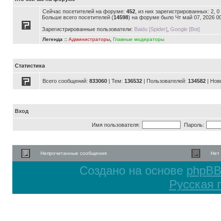
Сейчас посетителей на форуме:
452
, из них зарегистрированных: 2, 
Больше всего посетителей (
14598
) на форуме было Чт май 07, 2026 0
Зарегистрированные пользователи:
Baidu [Spider]
,
Google [Bot]
Легенда ::
Администраторы
,
Главные модераторы
Статистика
Всего сообщений:
833060
| Тем:
136532
| Пользователей:
134582
| Нов
Вход
Имя пользователя:
Пароль:
Непрочитанные сообщения
Нет
Создано на основе
phpB
Русская 