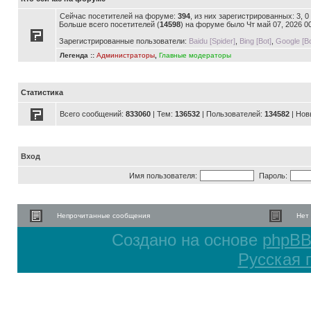
Сейчас посетителей на форуме:
394
, из них зарегистрированных: 3, 
Больше всего посетителей (
14598
) на форуме было Чт май 07, 2026 0
Зарегистрированные пользователи:
Baidu [Spider]
,
Bing [Bot]
,
Google [Bo
Легенда ::
Администраторы
,
Главные модераторы
Статистика
Всего сообщений:
833060
| Тем:
136532
| Пользователей:
134582
| Нов
Вход
Имя пользователя:
Пароль:
Непрочитанные сообщения
Нет
Создано на основе
phpB
Русская 