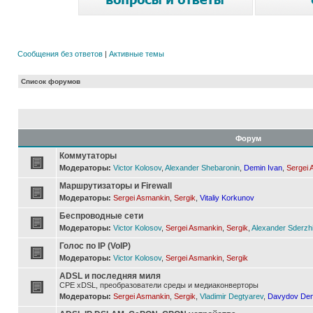
Сообщения без ответов
|
Активные темы
Список форумов
Форум
Коммутаторы
Модераторы:
Victor Kolosov
,
Alexander Shebaronin
,
Demin Ivan
,
Sergei 
Маршрутизаторы и Firewall
Модераторы:
Sergei Asmankin
,
Sergik
,
Vitaliy Korkunov
Беспроводные сети
Модераторы:
Victor Kolosov
,
Sergei Asmankin
,
Sergik
,
Alexander Sderzh
Голос по IP (VoIP)
Модераторы:
Victor Kolosov
,
Sergei Asmankin
,
Sergik
ADSL и последняя миля
CPE xDSL, преобразователи среды и медиаконверторы
Модераторы:
Sergei Asmankin
,
Sergik
,
Vladimir Degtyarev
,
Davydov Den