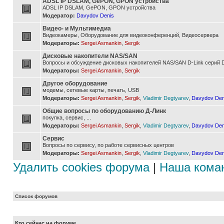
ADSL IP DSLAM, GePON, GPON устройства
ADSL IP DSLAM, GePON, GPON устройства
Модератор:
Davydov Denis
Видео- и Мультимедиа
Видеокамеры, Оборудование для видеоконференций, Видеосервера
Модераторы:
Sergei Asmankin
,
Sergik
Дисковые накопители NAS/SAN
Вопросы и обсуждение дисковых накопителей NAS/SAN D-Link серий D
Модераторы:
Sergei Asmankin
,
Sergik
Другое оборудование
модемы, сетевые карты, печать, USB
Модераторы:
Sergei Asmankin
,
Sergik
,
Vladimir Degtyarev
,
Davydov Den
Общие вопросы по оборудованию Д-Линк
покупка, сервис, ...
Модераторы:
Sergei Asmankin
,
Sergik
,
Vladimir Degtyarev
,
Davydov Den
Сервис
Вопросы по сервису, по работе сервисных центров
Модераторы:
Sergei Asmankin
,
Sergik
,
Vladimir Degtyarev
,
Davydov Den
Удалить cookies форума
|
Наша кома
Список форумов
Кто сейчас на форуме