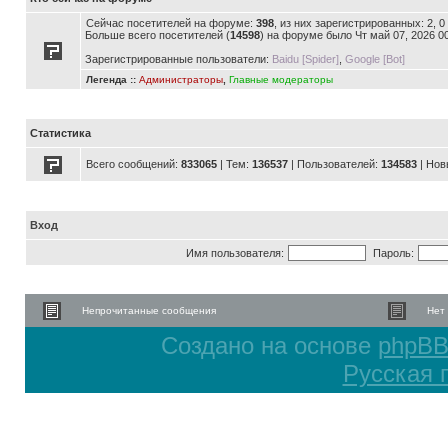
Сейчас посетителей на форуме:
398
, из них зарегистрированных: 2, 
Больше всего посетителей (
14598
) на форуме было Чт май 07, 2026 0
Зарегистрированные пользователи:
Baidu [Spider]
,
Google [Bot]
Легенда ::
Администраторы
,
Главные модераторы
Статистика
Всего сообщений:
833065
| Тем:
136537
| Пользователей:
134583
| Нов
Вход
Имя пользователя:
Пароль:
Непрочитанные сообщения
Нет
Создано на основе
phpB
Русская 