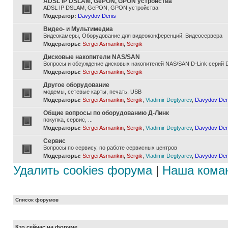
ADSL IP DSLAM, GePON, GPON устройства
ADSL IP DSLAM, GePON, GPON устройства
Модератор:
Davydov Denis
Видео- и Мультимедиа
Видеокамеры, Оборудование для видеоконференций, Видеосервера
Модераторы:
Sergei Asmankin
,
Sergik
Дисковые накопители NAS/SAN
Вопросы и обсуждение дисковых накопителей NAS/SAN D-Link серий D
Модераторы:
Sergei Asmankin
,
Sergik
Другое оборудование
модемы, сетевые карты, печать, USB
Модераторы:
Sergei Asmankin
,
Sergik
,
Vladimir Degtyarev
,
Davydov Den
Общие вопросы по оборудованию Д-Линк
покупка, сервис, ...
Модераторы:
Sergei Asmankin
,
Sergik
,
Vladimir Degtyarev
,
Davydov Den
Сервис
Вопросы по сервису, по работе сервисных центров
Модераторы:
Sergei Asmankin
,
Sergik
,
Vladimir Degtyarev
,
Davydov Den
Удалить cookies форума
|
Наша кома
Список форумов
Кто сейчас на форуме