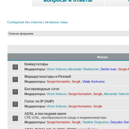
Сообщения без ответов
|
Активные темы
Список форумов
Форум
Коммутаторы
Модераторы:
Victor Kolosov
,
Alexander Shebaronin
,
Demin Ivan
,
Sergei 
Маршрутизаторы и Firewall
Модераторы:
Sergei Asmankin
,
Sergik
,
Vitaliy Korkunov
Беспроводные сети
Модераторы:
Victor Kolosov
,
Sergei Asmankin
,
Sergik
,
Alexander Sderzh
Голос по IP (VoIP)
Модераторы:
Victor Kolosov
,
Sergei Asmankin
,
Sergik
ADSL и последняя миля
CPE xDSL, преобразователи среды и медиаконверторы
Модераторы:
Sergei Asmankin
,
Sergik
,
Vladimir Degtyarev
,
Davydov Den