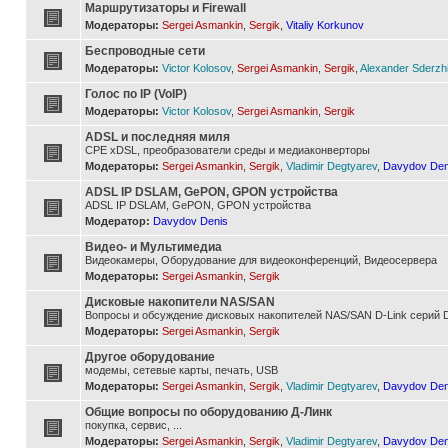
Маршрутизаторы и Firewall
Модераторы:
Sergei Asmankin
,
Sergik
,
Vitaliy Korkunov
Беспроводные сети
Модераторы:
Victor Kolosov
,
Sergei Asmankin
,
Sergik
,
Alexander Sderzh
Голос по IP (VoIP)
Модераторы:
Victor Kolosov
,
Sergei Asmankin
,
Sergik
ADSL и последняя миля
CPE xDSL, преобразователи среды и медиаконверторы
Модераторы:
Sergei Asmankin
,
Sergik
,
Vladimir Degtyarev
,
Davydov Den
ADSL IP DSLAM, GePON, GPON устройства
ADSL IP DSLAM, GePON, GPON устройства
Модератор:
Davydov Denis
Видео- и Мультимедиа
Видеокамеры, Оборудование для видеоконференций, Видеосервера
Модераторы:
Sergei Asmankin
,
Sergik
Дисковые накопители NAS/SAN
Вопросы и обсуждение дисковых накопителей NAS/SAN D-Link серий D
Модераторы:
Sergei Asmankin
,
Sergik
Другое оборудование
модемы, сетевые карты, печать, USB
Модераторы:
Sergei Asmankin
,
Sergik
,
Vladimir Degtyarev
,
Davydov Den
Общие вопросы по оборудованию Д-Линк
покупка, сервис, ...
Модераторы:
Sergei Asmankin
,
Sergik
,
Vladimir Degtyarev
,
Davydov Den