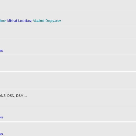
ikov
,
Mikhail Lesnikov
,
Vladimir Degtyarev
is
NS, DSN, DSM,...
is
is