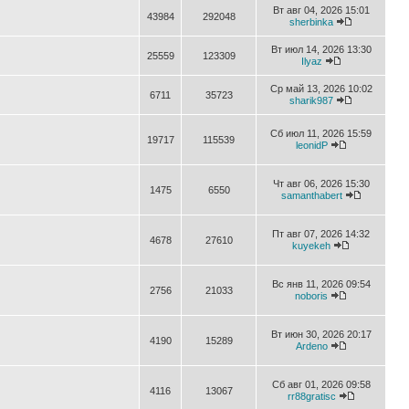
Вт авг 04, 2026 15:01
43984
292048
sherbinka
Вт июл 14, 2026 13:30
25559
123309
Ilyaz
Ср май 13, 2026 10:02
6711
35723
sharik987
Сб июл 11, 2026 15:59
19717
115539
leonidP
Чт авг 06, 2026 15:30
1475
6550
samanthabert
Пт авг 07, 2026 14:32
4678
27610
kuyekeh
Вс янв 11, 2026 09:54
2756
21033
noboris
Вт июн 30, 2026 20:17
4190
15289
Ardeno
Сб авг 01, 2026 09:58
4116
13067
rr88gratisc