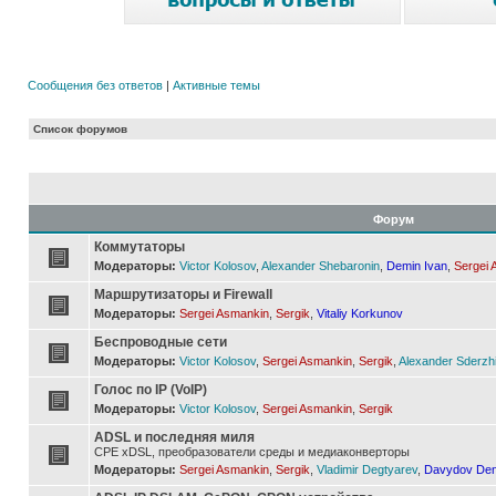
Сообщения без ответов
|
Активные темы
Список форумов
Форум
Коммутаторы
Модераторы:
Victor Kolosov
,
Alexander Shebaronin
,
Demin Ivan
,
Sergei 
Маршрутизаторы и Firewall
Модераторы:
Sergei Asmankin
,
Sergik
,
Vitaliy Korkunov
Беспроводные сети
Модераторы:
Victor Kolosov
,
Sergei Asmankin
,
Sergik
,
Alexander Sderzh
Голос по IP (VoIP)
Модераторы:
Victor Kolosov
,
Sergei Asmankin
,
Sergik
ADSL и последняя миля
CPE xDSL, преобразователи среды и медиаконверторы
Модераторы:
Sergei Asmankin
,
Sergik
,
Vladimir Degtyarev
,
Davydov Den