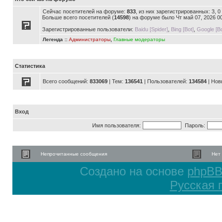
Сейчас посетителей на форуме:
833
, из них зарегистрированных: 3, 
Больше всего посетителей (
14598
) на форуме было Чт май 07, 2026 0
Зарегистрированные пользователи:
Baidu [Spider]
,
Bing [Bot]
,
Google [Bo
Легенда ::
Администраторы
,
Главные модераторы
Статистика
Всего сообщений:
833069
| Тем:
136541
| Пользователей:
134584
| Нов
Вход
Имя пользователя:
Пароль:
Непрочитанные сообщения
Нет
Создано на основе
phpB
Русская 