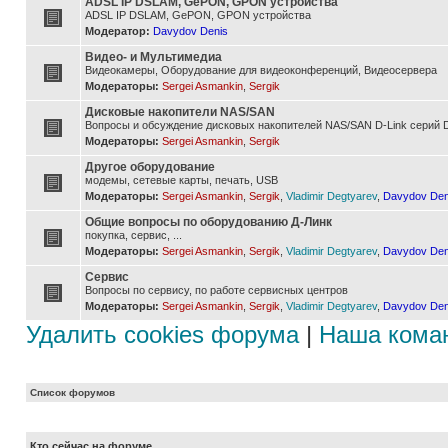
ADSL IP DSLAM, GePON, GPON устройства
ADSL IP DSLAM, GePON, GPON устройства
Модератор:
Davydov Denis
Видео- и Мультимедиа
Видеокамеры, Оборудование для видеоконференций, Видеосервера
Модераторы:
Sergei Asmankin
,
Sergik
Дисковые накопители NAS/SAN
Вопросы и обсуждение дисковых накопителей NAS/SAN D-Link серий D
Модераторы:
Sergei Asmankin
,
Sergik
Другое оборудование
модемы, сетевые карты, печать, USB
Модераторы:
Sergei Asmankin
,
Sergik
,
Vladimir Degtyarev
,
Davydov Den
Общие вопросы по оборудованию Д-Линк
покупка, сервис, ...
Модераторы:
Sergei Asmankin
,
Sergik
,
Vladimir Degtyarev
,
Davydov Den
Сервис
Вопросы по сервису, по работе сервисных центров
Модераторы:
Sergei Asmankin
,
Sergik
,
Vladimir Degtyarev
,
Davydov Den
Удалить cookies форума
|
Наша кома
Список форумов
Кто сейчас на форуме