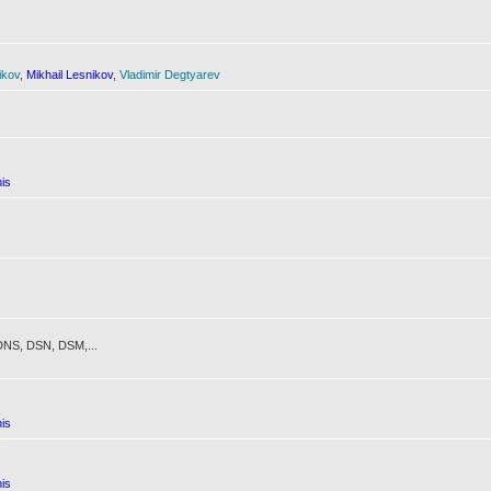
ikov
,
Mikhail Lesnikov
,
Vladimir Degtyarev
is
NS, DSN, DSM,...
is
is