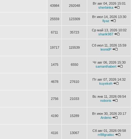
Вт авг 04, 2026 15:01
43984
292048
sherbinka
Вт июл 14, 2026 13:30
25559
123309
Ilyaz
Ср май 13, 2026 10:02
6711
35723
sharik987
Сб июл 11, 2026 15:59
19717
115539
leonidP
Чт авг 06, 2026 15:30
1475
6550
samanthabert
Пт авг 07, 2026 14:32
4678
27610
kuyekeh
Вс янв 11, 2026 09:54
2756
21033
noboris
Вт июн 30, 2026 20:17
4190
15289
Ardeno
Сб авг 01, 2026 09:58
4116
13067
rr88gratisc