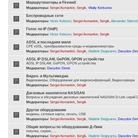
Маршрутизаторы и Firewall
Модераторы:
Sergei Asmankin
,
Sergik
,
Vitaliy Korkunov
Беспроводные сети
Модераторы:
Victor Kolosov
,
Sergei Asmankin
,
Sergik
,
Alexander Sderzh
Голос по IP (VoIP)
Модераторы:
Victor Kolosov
,
Sergei Asmankin
,
Sergik
ADSL и последняя миля
CPE xDSL, преобразователи среды и медиаконверторы
Модераторы:
Sergei Asmankin
,
Sergik
,
Vladimir Degtyarev
,
Davydov Den
ADSL IP DSLAM, GePON, GPON устройства
ADSL IP DSLAM, GePON, GPON устройства
Модератор:
Davydov Denis
Видео- и Мультимедиа
Видеокамеры, Оборудование для видеоконференций, Видеосервера
Модераторы:
Sergei Asmankin
,
Sergik
Дисковые накопители NAS/SAN
Вопросы и обсуждение дисковых накопителей NAS/SAN D-Link серий D
Модераторы:
Sergei Asmankin
,
Sergik
Другое оборудование
модемы, сетевые карты, печать, USB
Модераторы:
Sergei Asmankin
,
Sergik
,
Vladimir Degtyarev
,
Davydov Den
Общие вопросы по оборудованию Д-Линк
покупка, сервис, ...
Модераторы:
Sergei Asmankin
,
Sergik
,
Vladimir Degtyarev
,
Davydov Den