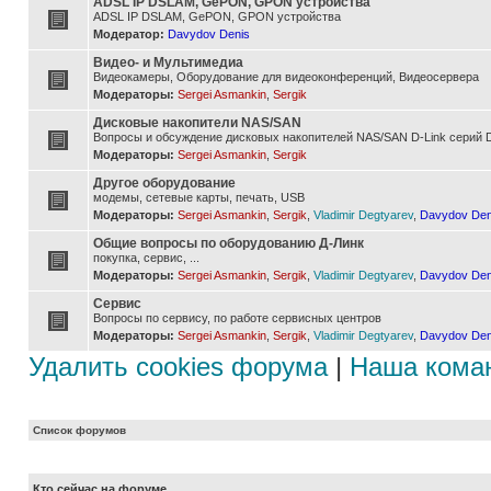
ADSL IP DSLAM, GePON, GPON устройства
ADSL IP DSLAM, GePON, GPON устройства
Модератор:
Davydov Denis
Видео- и Мультимедиа
Видеокамеры, Оборудование для видеоконференций, Видеосервера
Модераторы:
Sergei Asmankin
,
Sergik
Дисковые накопители NAS/SAN
Вопросы и обсуждение дисковых накопителей NAS/SAN D-Link серий D
Модераторы:
Sergei Asmankin
,
Sergik
Другое оборудование
модемы, сетевые карты, печать, USB
Модераторы:
Sergei Asmankin
,
Sergik
,
Vladimir Degtyarev
,
Davydov Den
Общие вопросы по оборудованию Д-Линк
покупка, сервис, ...
Модераторы:
Sergei Asmankin
,
Sergik
,
Vladimir Degtyarev
,
Davydov Den
Сервис
Вопросы по сервису, по работе сервисных центров
Модераторы:
Sergei Asmankin
,
Sergik
,
Vladimir Degtyarev
,
Davydov Den
Удалить cookies форума
|
Наша кома
Список форумов
Кто сейчас на форуме