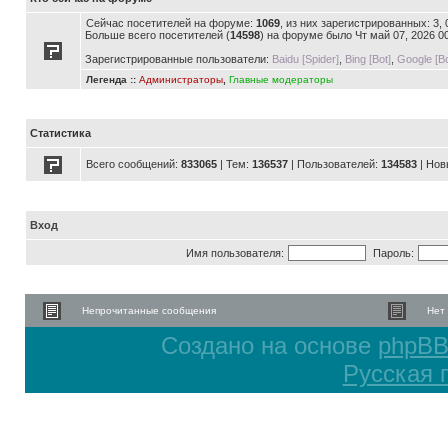
Сейчас посетителей на форуме:
1069
, из них зарегистрированных: 3,
Больше всего посетителей (
14598
) на форуме было Чт май 07, 2026 0
Зарегистрированные пользователи:
Baidu [Spider]
,
Bing [Bot]
,
Google [Bo
Легенда ::
Администраторы
,
Главные модераторы
Статистика
Всего сообщений:
833065
| Тем:
136537
| Пользователей:
134583
| Нов
Вход
Имя пользователя:
Пароль:
Непрочитанные сообщения
Нет
Создано на основе
phpB
Русская 