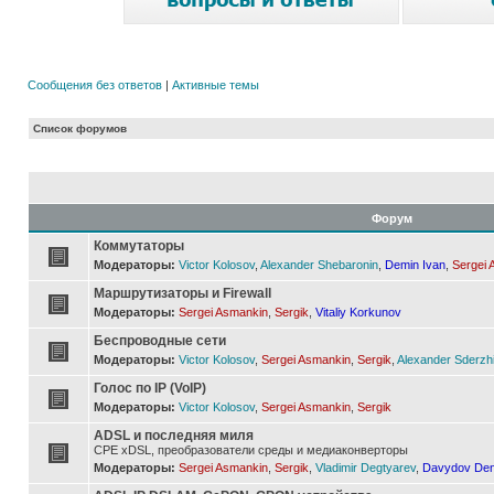
Сообщения без ответов
|
Активные темы
Список форумов
Форум
Коммутаторы
Модераторы:
Victor Kolosov
,
Alexander Shebaronin
,
Demin Ivan
,
Sergei 
Маршрутизаторы и Firewall
Модераторы:
Sergei Asmankin
,
Sergik
,
Vitaliy Korkunov
Беспроводные сети
Модераторы:
Victor Kolosov
,
Sergei Asmankin
,
Sergik
,
Alexander Sderzh
Голос по IP (VoIP)
Модераторы:
Victor Kolosov
,
Sergei Asmankin
,
Sergik
ADSL и последняя миля
CPE xDSL, преобразователи среды и медиаконверторы
Модераторы:
Sergei Asmankin
,
Sergik
,
Vladimir Degtyarev
,
Davydov Den