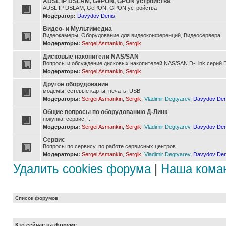
ADSL IP DSLAM, GePON, GPON устройства
ADSL IP DSLAM, GePON, GPON устройства
Модератор:
Davydov Denis
Видео- и Мультимедиа
Видеокамеры, Оборудование для видеоконференций, Видеосервера
Модераторы:
Sergei Asmankin
,
Sergik
Дисковые накопители NAS/SAN
Вопросы и обсуждение дисковых накопителей NAS/SAN D-Link серий D
Модераторы:
Sergei Asmankin
,
Sergik
Другое оборудование
модемы, сетевые карты, печать, USB
Модераторы:
Sergei Asmankin
,
Sergik
,
Vladimir Degtyarev
,
Davydov Den
Общие вопросы по оборудованию Д-Линк
покупка, сервис, ...
Модераторы:
Sergei Asmankin
,
Sergik
,
Vladimir Degtyarev
,
Davydov Den
Сервис
Вопросы по сервису, по работе сервисных центров
Модераторы:
Sergei Asmankin
,
Sergik
,
Vladimir Degtyarev
,
Davydov Den
Удалить cookies форума
|
Наша кома
Список форумов
Кто сейчас на форуме