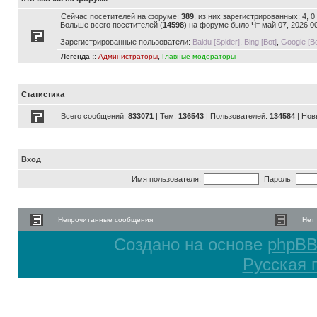
Сейчас посетителей на форуме:
389
, из них зарегистрированных: 4, 
Больше всего посетителей (
14598
) на форуме было Чт май 07, 2026 0
Зарегистрированные пользователи:
Baidu [Spider]
,
Bing [Bot]
,
Google [Bo
Легенда ::
Администраторы
,
Главные модераторы
Статистика
Всего сообщений:
833071
| Тем:
136543
| Пользователей:
134584
| Нов
Вход
Имя пользователя:
Пароль:
Непрочитанные сообщения
Нет
Создано на основе
phpB
Русская 