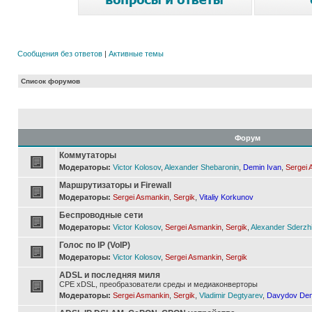
Сообщения без ответов
|
Активные темы
Список форумов
Форум
Коммутаторы
Модераторы:
Victor Kolosov
,
Alexander Shebaronin
,
Demin Ivan
,
Sergei 
Маршрутизаторы и Firewall
Модераторы:
Sergei Asmankin
,
Sergik
,
Vitaliy Korkunov
Беспроводные сети
Модераторы:
Victor Kolosov
,
Sergei Asmankin
,
Sergik
,
Alexander Sderzh
Голос по IP (VoIP)
Модераторы:
Victor Kolosov
,
Sergei Asmankin
,
Sergik
ADSL и последняя миля
CPE xDSL, преобразователи среды и медиаконверторы
Модераторы:
Sergei Asmankin
,
Sergik
,
Vladimir Degtyarev
,
Davydov Den