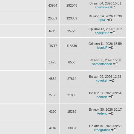
Вт авг 04, 2026 15:01
43984
292048
sherbinka
Вт июл 14, 2026 13:30
25559
123309
Ilyaz
Ср май 13, 2026 10:02
6711
35723
sharik987
Сб июл 11, 2026 15:59
19717
115539
leonidP
Чт авг 06, 2026 15:30
1475
6550
samanthabert
Вс авг 09, 2026 12:28
4682
27614
kuyekeh
Вс янв 11, 2026 09:54
2756
21033
noboris
Вт июн 30, 2026 20:17
4190
15289
Ardeno
Сб авг 01, 2026 09:58
4116
13067
rr88gratisc