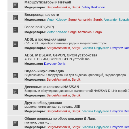
Маршрутизаторы и Firewall
Модераторы:
Sergei Asmankin
,
Sergik
,
Vitaliy Korkunov
Беспроводные сети
Модераторы:
Victor Kolosov
,
Sergei Asmankin
,
Sergik
,
Alexander Sderzh
Голос по IP (VoIP)
Модераторы:
Victor Kolosov
,
Sergei Asmankin
,
Sergik
ADSL и последняя миля
CPE xDSL, преобразователи среды и медиаконверторы
Модераторы:
Sergei Asmankin
,
Sergik
,
Vladimir Degtyarev
,
Davydov Den
ADSL IP DSLAM, GePON, GPON устройства
ADSL IP DSLAM, GePON, GPON устройства
Модератор:
Davydov Denis
Видео- и Мультимедиа
Видеокамеры, Оборудование для видеоконференций, Видеосервера
Модераторы:
Sergei Asmankin
,
Sergik
Дисковые накопители NAS/SAN
Вопросы и обсуждение дисковых накопителей NAS/SAN D-Link серий D
Модераторы:
Sergei Asmankin
,
Sergik
Другое оборудование
модемы, сетевые карты, печать, USB
Модераторы:
Sergei Asmankin
,
Sergik
,
Vladimir Degtyarev
,
Davydov Den
Общие вопросы по оборудованию Д-Линк
покупка, сервис, ...
Модераторы:
Sergei Asmankin
,
Sergik
,
Vladimir Degtyarev
,
Davydov Den