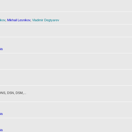
ikov
,
Mikhail Lesnikov
,
Vladimir Degtyarev
is
NS, DSN, DSM,...
is
is