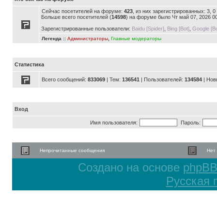
Сейчас посетителей на форуме:
423
, из них зарегистрированных: 3, 
Больше всего посетителей (
14598
) на форуме было Чт май 07, 2026 0
Зарегистрированные пользователи:
Baidu [Spider]
,
Bing [Bot]
,
Google [Bo
Легенда ::
Администраторы
,
Главные модераторы
Статистика
Всего сообщений:
833069
| Тем:
136541
| Пользователей:
134584
| Нов
Вход
Имя пользователя:
Пароль:
Непрочитанные сообщения
Нет
Создано на основе
phpB
Русская 