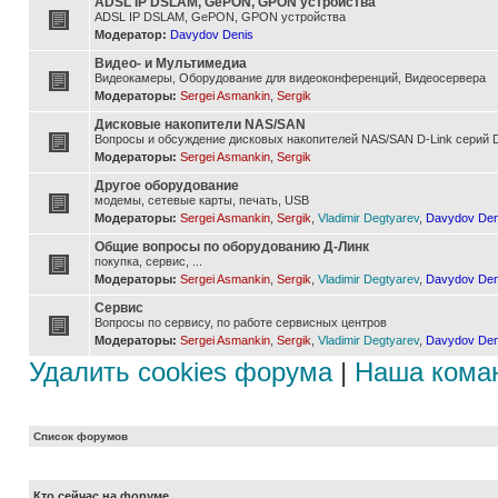
ADSL IP DSLAM, GePON, GPON устройства
ADSL IP DSLAM, GePON, GPON устройства
Модератор:
Davydov Denis
Видео- и Мультимедиа
Видеокамеры, Оборудование для видеоконференций, Видеосервера
Модераторы:
Sergei Asmankin
,
Sergik
Дисковые накопители NAS/SAN
Вопросы и обсуждение дисковых накопителей NAS/SAN D-Link серий D
Модераторы:
Sergei Asmankin
,
Sergik
Другое оборудование
модемы, сетевые карты, печать, USB
Модераторы:
Sergei Asmankin
,
Sergik
,
Vladimir Degtyarev
,
Davydov Den
Общие вопросы по оборудованию Д-Линк
покупка, сервис, ...
Модераторы:
Sergei Asmankin
,
Sergik
,
Vladimir Degtyarev
,
Davydov Den
Сервис
Вопросы по сервису, по работе сервисных центров
Модераторы:
Sergei Asmankin
,
Sergik
,
Vladimir Degtyarev
,
Davydov Den
Удалить cookies форума
|
Наша кома
Список форумов
Кто сейчас на форуме