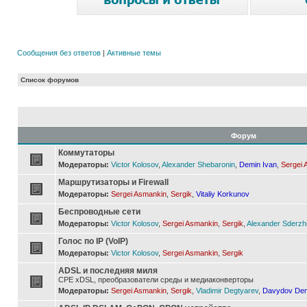
Сообщения без ответов
|
Активные темы
Список форумов
Форум
Коммутаторы
Модераторы:
Victor Kolosov
,
Alexander Shebaronin
,
Demin Ivan
,
Sergei 
Маршрутизаторы и Firewall
Модераторы:
Sergei Asmankin
,
Sergik
,
Vitaliy Korkunov
Беспроводные сети
Модераторы:
Victor Kolosov
,
Sergei Asmankin
,
Sergik
,
Alexander Sderzh
Голос по IP (VoIP)
Модераторы:
Victor Kolosov
,
Sergei Asmankin
,
Sergik
ADSL и последняя миля
CPE xDSL, преобразователи среды и медиаконверторы
Модераторы:
Sergei Asmankin
,
Sergik
,
Vladimir Degtyarev
,
Davydov Den