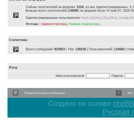
Сейчас посетителей на форуме:
1226
, из них зарегистрированных: 3,
Больше всего посетителей (
14598
) на форуме было Чт май 07, 2026 0
Зарегистрированные пользователи:
Baidu [Spider]
,
Bing [Bot]
,
Google [Bo
Легенда ::
Администраторы
,
Главные модераторы
Статистика
Всего сообщений:
833063
| Тем:
136535
| Пользователей:
134583
| Нов
Вход
Имя пользователя:
Пароль:
Непрочитанные сообщения
Нет
Создано на основе
phpB
Русская 