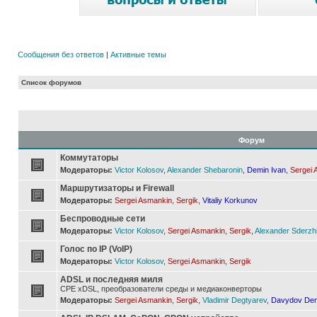
Сообщения без ответов
|
Активные темы
Список форумов
Форум
Коммутаторы
Модераторы:
Victor Kolosov
,
Alexander Shebaronin
,
Demin Ivan
,
Sergei 
Маршрутизаторы и Firewall
Модераторы:
Sergei Asmankin
,
Sergik
,
Vitaliy Korkunov
Беспроводные сети
Модераторы:
Victor Kolosov
,
Sergei Asmankin
,
Sergik
,
Alexander Sderzh
Голос по IP (VoIP)
Модераторы:
Victor Kolosov
,
Sergei Asmankin
,
Sergik
ADSL и последняя миля
CPE xDSL, преобразователи среды и медиаконверторы
Модераторы:
Sergei Asmankin
,
Sergik
,
Vladimir Degtyarev
,
Davydov Den