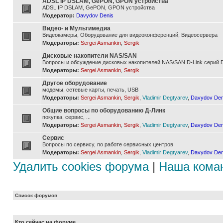
ADSL IP DSLAM, GePON, GPON устройства
ADSL IP DSLAM, GePON, GPON устройства
Модератор:
Davydov Denis
Видео- и Мультимедиа
Видеокамеры, Оборудование для видеоконференций, Видеосервера
Модераторы:
Sergei Asmankin
,
Sergik
Дисковые накопители NAS/SAN
Вопросы и обсуждение дисковых накопителей NAS/SAN D-Link серий D
Модераторы:
Sergei Asmankin
,
Sergik
Другое оборудование
модемы, сетевые карты, печать, USB
Модераторы:
Sergei Asmankin
,
Sergik
,
Vladimir Degtyarev
,
Davydov Den
Общие вопросы по оборудованию Д-Линк
покупка, сервис, ...
Модераторы:
Sergei Asmankin
,
Sergik
,
Vladimir Degtyarev
,
Davydov Den
Сервис
Вопросы по сервису, по работе сервисных центров
Модераторы:
Sergei Asmankin
,
Sergik
,
Vladimir Degtyarev
,
Davydov Den
Удалить cookies форума
|
Наша кома
Список форумов
Кто сейчас на форуме