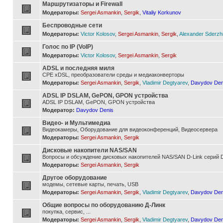
Маршрутизаторы и Firewall
Модераторы:
Sergei Asmankin
,
Sergik
,
Vitaliy Korkunov
Беспроводные сети
Модераторы:
Victor Kolosov
,
Sergei Asmankin
,
Sergik
,
Alexander Sderzh
Голос по IP (VoIP)
Модераторы:
Victor Kolosov
,
Sergei Asmankin
,
Sergik
ADSL и последняя миля
CPE xDSL, преобразователи среды и медиаконверторы
Модераторы:
Sergei Asmankin
,
Sergik
,
Vladimir Degtyarev
,
Davydov Den
ADSL IP DSLAM, GePON, GPON устройства
ADSL IP DSLAM, GePON, GPON устройства
Модератор:
Davydov Denis
Видео- и Мультимедиа
Видеокамеры, Оборудование для видеоконференций, Видеосервера
Модераторы:
Sergei Asmankin
,
Sergik
Дисковые накопители NAS/SAN
Вопросы и обсуждение дисковых накопителей NAS/SAN D-Link серий D
Модераторы:
Sergei Asmankin
,
Sergik
Другое оборудование
модемы, сетевые карты, печать, USB
Модераторы:
Sergei Asmankin
,
Sergik
,
Vladimir Degtyarev
,
Davydov Den
Общие вопросы по оборудованию Д-Линк
покупка, сервис, ...
Модераторы:
Sergei Asmankin
,
Sergik
,
Vladimir Degtyarev
,
Davydov Den