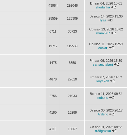
Вт авг 04, 2026 15:01
43984
292048
sherbinka
Вт июл 14, 2026 13:30
25559
123309
Ilyaz
Ср май 13, 2026 10:02
6711
35723
sharik987
Сб июл 11, 2026 15:59
19717
115539
leonidP
Чт авг 06, 2026 15:30
1475
6550
samanthabert
Пт авг 07, 2026 14:32
4678
27610
kuyekeh
Вс янв 11, 2026 09:54
2756
21033
noboris
Вт июн 30, 2026 20:17
4190
15289
Ardeno
Сб авг 01, 2026 09:58
4116
13067
rr88gratisc