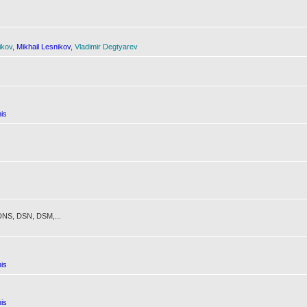
ikov
,
Mikhail Lesnikov
,
Vladimir Degtyarev
is
NS, DSN, DSM,...
is
is