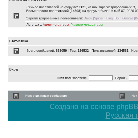
Сейчас посетителей на форуме:
1121
, из них зарегистрированных: 3,
Больше всего посетителей (
14598
) на форуме было Чт май 07, 2026 0
Зарегистрированные пользователи:
Baidu [Spider]
,
Bing [Bot]
,
Google [Bo
Легенда ::
Администраторы
,
Главные модераторы
Статистика
Всего сообщений:
833059
| Тем:
136532
| Пользователей:
134581
| Нов
Вход
Имя пользователя:
Пароль:
Непрочитанные сообщения
Нет
Создано на основе
phpB
Русская 