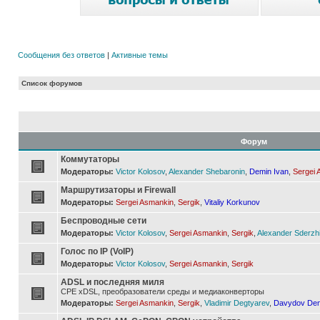
Сообщения без ответов
|
Активные темы
Список форумов
Форум
Коммутаторы
Модераторы:
Victor Kolosov
,
Alexander Shebaronin
,
Demin Ivan
,
Sergei 
Маршрутизаторы и Firewall
Модераторы:
Sergei Asmankin
,
Sergik
,
Vitaliy Korkunov
Беспроводные сети
Модераторы:
Victor Kolosov
,
Sergei Asmankin
,
Sergik
,
Alexander Sderzh
Голос по IP (VoIP)
Модераторы:
Victor Kolosov
,
Sergei Asmankin
,
Sergik
ADSL и последняя миля
CPE xDSL, преобразователи среды и медиаконверторы
Модераторы:
Sergei Asmankin
,
Sergik
,
Vladimir Degtyarev
,
Davydov Den