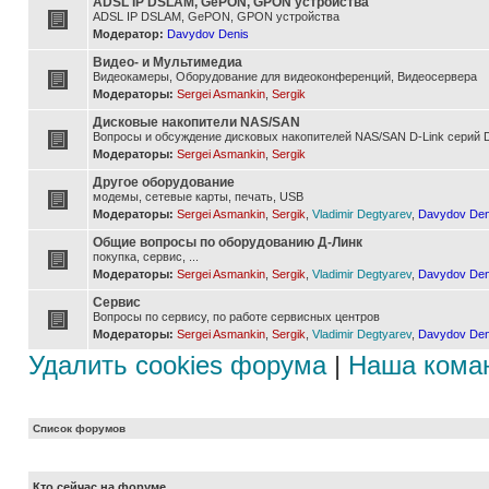
ADSL IP DSLAM, GePON, GPON устройства
ADSL IP DSLAM, GePON, GPON устройства
Модератор:
Davydov Denis
Видео- и Мультимедиа
Видеокамеры, Оборудование для видеоконференций, Видеосервера
Модераторы:
Sergei Asmankin
,
Sergik
Дисковые накопители NAS/SAN
Вопросы и обсуждение дисковых накопителей NAS/SAN D-Link серий D
Модераторы:
Sergei Asmankin
,
Sergik
Другое оборудование
модемы, сетевые карты, печать, USB
Модераторы:
Sergei Asmankin
,
Sergik
,
Vladimir Degtyarev
,
Davydov Den
Общие вопросы по оборудованию Д-Линк
покупка, сервис, ...
Модераторы:
Sergei Asmankin
,
Sergik
,
Vladimir Degtyarev
,
Davydov Den
Сервис
Вопросы по сервису, по работе сервисных центров
Модераторы:
Sergei Asmankin
,
Sergik
,
Vladimir Degtyarev
,
Davydov Den
Удалить cookies форума
|
Наша кома
Список форумов
Кто сейчас на форуме