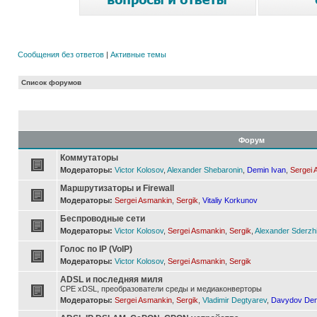
Сообщения без ответов
|
Активные темы
Список форумов
Форум
Коммутаторы
Модераторы:
Victor Kolosov
,
Alexander Shebaronin
,
Demin Ivan
,
Sergei 
Маршрутизаторы и Firewall
Модераторы:
Sergei Asmankin
,
Sergik
,
Vitaliy Korkunov
Беспроводные сети
Модераторы:
Victor Kolosov
,
Sergei Asmankin
,
Sergik
,
Alexander Sderzh
Голос по IP (VoIP)
Модераторы:
Victor Kolosov
,
Sergei Asmankin
,
Sergik
ADSL и последняя миля
CPE xDSL, преобразователи среды и медиаконверторы
Модераторы:
Sergei Asmankin
,
Sergik
,
Vladimir Degtyarev
,
Davydov Den