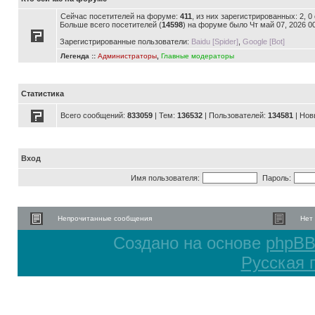
Сейчас посетителей на форуме:
411
, из них зарегистрированных: 2, 
Больше всего посетителей (
14598
) на форуме было Чт май 07, 2026 0
Зарегистрированные пользователи:
Baidu [Spider]
,
Google [Bot]
Легенда ::
Администраторы
,
Главные модераторы
Статистика
Всего сообщений:
833059
| Тем:
136532
| Пользователей:
134581
| Нов
Вход
Имя пользователя:
Пароль:
Непрочитанные сообщения
Нет
Создано на основе
phpB
Русская 