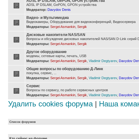
ADSL IP DSLAM, GePON, GPON устройства
ADSL IP DSLAM, GePON, GPON устройства
Модератор:
Davydov Denis
Видео- и Мультимедиа
Видеокамеры, Оборудование для видеоконференций, Видеосервера
Модераторы:
Sergei Asmankin
,
Sergik
Дисковые накопители NAS/SAN
Вопросы и обсуждение дисковых накопителей NAS/SAN D-Link серий D
Модераторы:
Sergei Asmankin
,
Sergik
Другое оборудование
модемы, сетевые карты, печать, USB
Модераторы:
Sergei Asmankin
,
Sergik
,
Vladimir Degtyarev
,
Davydov Den
Общие вопросы по оборудованию Д-Линк
покупка, сервис, ...
Модераторы:
Sergei Asmankin
,
Sergik
,
Vladimir Degtyarev
,
Davydov Den
Сервис
Вопросы по сервису, по работе сервисных центров
Модераторы:
Sergei Asmankin
,
Sergik
,
Vladimir Degtyarev
,
Davydov Den
Удалить cookies форума
|
Наша кома
Список форумов
Кто сейчас на форуме