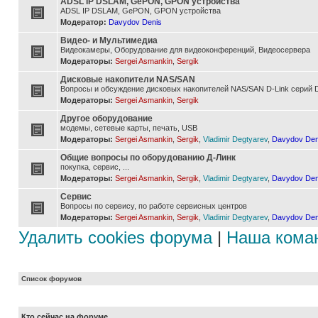
ADSL IP DSLAM, GePON, GPON устройства
ADSL IP DSLAM, GePON, GPON устройства
Модератор:
Davydov Denis
Видео- и Мультимедиа
Видеокамеры, Оборудование для видеоконференций, Видеосервера
Модераторы:
Sergei Asmankin
,
Sergik
Дисковые накопители NAS/SAN
Вопросы и обсуждение дисковых накопителей NAS/SAN D-Link серий D
Модераторы:
Sergei Asmankin
,
Sergik
Другое оборудование
модемы, сетевые карты, печать, USB
Модераторы:
Sergei Asmankin
,
Sergik
,
Vladimir Degtyarev
,
Davydov Den
Общие вопросы по оборудованию Д-Линк
покупка, сервис, ...
Модераторы:
Sergei Asmankin
,
Sergik
,
Vladimir Degtyarev
,
Davydov Den
Сервис
Вопросы по сервису, по работе сервисных центров
Модераторы:
Sergei Asmankin
,
Sergik
,
Vladimir Degtyarev
,
Davydov Den
Удалить cookies форума
|
Наша кома
Список форумов
Кто сейчас на форуме