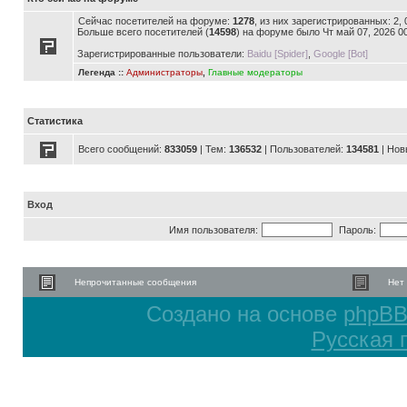
Сейчас посетителей на форуме:
1278
, из них зарегистрированных: 2,
Больше всего посетителей (
14598
) на форуме было Чт май 07, 2026 0
Зарегистрированные пользователи:
Baidu [Spider]
,
Google [Bot]
Легенда ::
Администраторы
,
Главные модераторы
Статистика
Всего сообщений:
833059
| Тем:
136532
| Пользователей:
134581
| Нов
Вход
Имя пользователя:
Пароль:
Непрочитанные сообщения
Нет
Создано на основе
phpB
Русская 