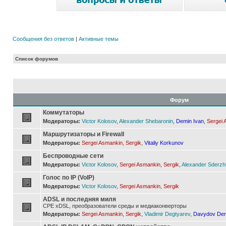
Сообщения без ответов
|
Активные темы
Список форумов
Форум
Коммутаторы
Модераторы:
Victor Kolosov
,
Alexander Shebaronin
,
Demin Ivan
,
Sergei 
Маршрутизаторы и Firewall
Модераторы:
Sergei Asmankin
,
Sergik
,
Vitaliy Korkunov
Беспроводные сети
Модераторы:
Victor Kolosov
,
Sergei Asmankin
,
Sergik
,
Alexander Sderzh
Голос по IP (VoIP)
Модераторы:
Victor Kolosov
,
Sergei Asmankin
,
Sergik
ADSL и последняя миля
CPE xDSL, преобразователи среды и медиаконверторы
Модераторы:
Sergei Asmankin
,
Sergik
,
Vladimir Degtyarev
,
Davydov Den