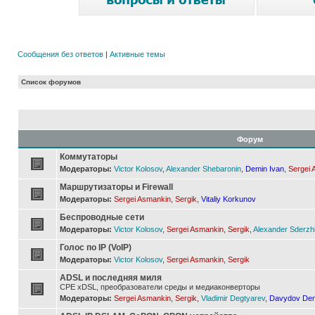
Сообщения без ответов
|
Активные темы
Список форумов
Форум
Коммутаторы
Модераторы:
Victor Kolosov
,
Alexander Shebaronin
,
Demin Ivan
,
Sergei 
Маршрутизаторы и Firewall
Модераторы:
Sergei Asmankin
,
Sergik
,
Vitaliy Korkunov
Беспроводные сети
Модераторы:
Victor Kolosov
,
Sergei Asmankin
,
Sergik
,
Alexander Sderzh
Голос по IP (VoIP)
Модераторы:
Victor Kolosov
,
Sergei Asmankin
,
Sergik
ADSL и последняя миля
CPE xDSL, преобразователи среды и медиаконверторы
Модераторы:
Sergei Asmankin
,
Sergik
,
Vladimir Degtyarev
,
Davydov Den