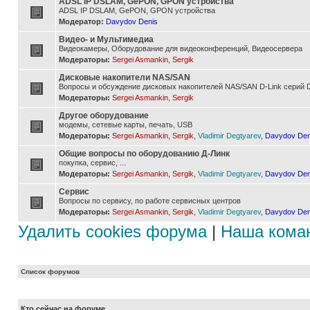
ADSL IP DSLAM, GePON, GPON устройства
ADSL IP DSLAM, GePON, GPON устройства
Модератор:
Davydov Denis
Видео- и Мультимедиа
Видеокамеры, Оборудование для видеоконференций, Видеосервера
Модераторы:
Sergei Asmankin
,
Sergik
Дисковые накопители NAS/SAN
Вопросы и обсуждение дисковых накопителей NAS/SAN D-Link серий D
Модераторы:
Sergei Asmankin
,
Sergik
Другое оборудование
модемы, сетевые карты, печать, USB
Модераторы:
Sergei Asmankin
,
Sergik
,
Vladimir Degtyarev
,
Davydov Den
Общие вопросы по оборудованию Д-Линк
покупка, сервис, ...
Модераторы:
Sergei Asmankin
,
Sergik
,
Vladimir Degtyarev
,
Davydov Den
Сервис
Вопросы по сервису, по работе сервисных центров
Модераторы:
Sergei Asmankin
,
Sergik
,
Vladimir Degtyarev
,
Davydov Den
Удалить cookies форума
|
Наша кома
Список форумов
Кто сейчас на форуме