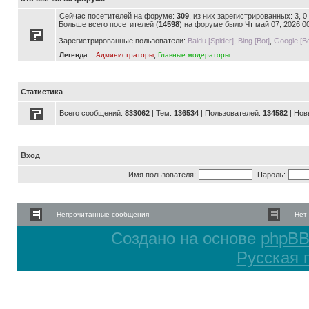
Сейчас посетителей на форуме:
309
, из них зарегистрированных: 3, 
Больше всего посетителей (
14598
) на форуме было Чт май 07, 2026 0
Зарегистрированные пользователи:
Baidu [Spider]
,
Bing [Bot]
,
Google [Bo
Легенда ::
Администраторы
,
Главные модераторы
Статистика
Всего сообщений:
833062
| Тем:
136534
| Пользователей:
134582
| Нов
Вход
Имя пользователя:
Пароль:
Непрочитанные сообщения
Нет
Создано на основе
phpB
Русская 