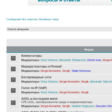
Сообщения без ответов
|
Активные темы
Список форумов
Форум
Коммутаторы
Модераторы:
Victor Kolosov
,
Alexander Shebaronin
,
Demin Ivan
,
Sergei 
Маршрутизаторы и Firewall
Модераторы:
Sergei Asmankin
,
Sergik
,
Vitaliy Korkunov
Беспроводные сети
Модераторы:
Victor Kolosov
,
Sergei Asmankin
,
Sergik
,
Alexander Sderzh
Голос по IP (VoIP)
Модераторы:
Victor Kolosov
,
Sergei Asmankin
,
Sergik
ADSL и последняя миля
CPE xDSL, преобразователи среды и медиаконверторы
Модераторы:
Sergei Asmankin
,
Sergik
,
Vladimir Degtyarev
,
Davydov Den