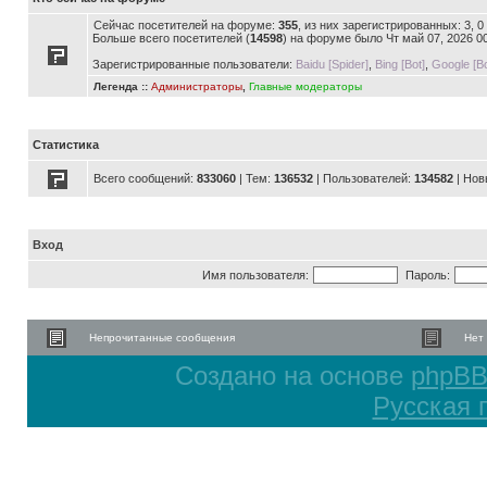
Сейчас посетителей на форуме:
355
, из них зарегистрированных: 3, 
Больше всего посетителей (
14598
) на форуме было Чт май 07, 2026 0
Зарегистрированные пользователи:
Baidu [Spider]
,
Bing [Bot]
,
Google [Bo
Легенда ::
Администраторы
,
Главные модераторы
Статистика
Всего сообщений:
833060
| Тем:
136532
| Пользователей:
134582
| Нов
Вход
Имя пользователя:
Пароль:
Непрочитанные сообщения
Нет
Создано на основе
phpB
Русская 