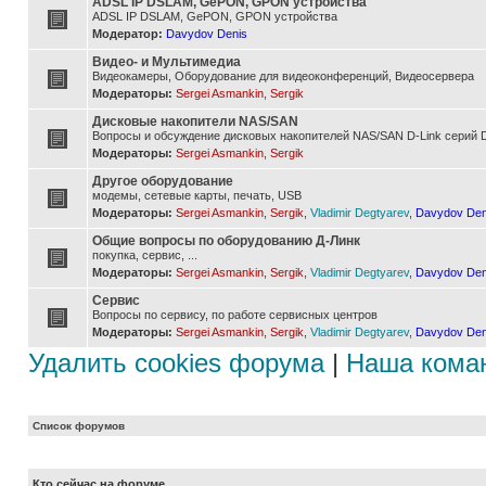
ADSL IP DSLAM, GePON, GPON устройства
ADSL IP DSLAM, GePON, GPON устройства
Модератор:
Davydov Denis
Видео- и Мультимедиа
Видеокамеры, Оборудование для видеоконференций, Видеосервера
Модераторы:
Sergei Asmankin
,
Sergik
Дисковые накопители NAS/SAN
Вопросы и обсуждение дисковых накопителей NAS/SAN D-Link серий D
Модераторы:
Sergei Asmankin
,
Sergik
Другое оборудование
модемы, сетевые карты, печать, USB
Модераторы:
Sergei Asmankin
,
Sergik
,
Vladimir Degtyarev
,
Davydov Den
Общие вопросы по оборудованию Д-Линк
покупка, сервис, ...
Модераторы:
Sergei Asmankin
,
Sergik
,
Vladimir Degtyarev
,
Davydov Den
Сервис
Вопросы по сервису, по работе сервисных центров
Модераторы:
Sergei Asmankin
,
Sergik
,
Vladimir Degtyarev
,
Davydov Den
Удалить cookies форума
|
Наша кома
Список форумов
Кто сейчас на форуме