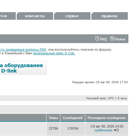
FAQ
Поиск
сто задаваемые вопросы FAQ
, или воспользуйтесь поиском по форуму.
те в ближайший к Вам
региональный офис D-Link.
Текущее время: Сб авг 08, 2026 17:53
Часовой пояс: UTC + 3 часа
Темы
Сообщений
Последнее сообщение
Сб авг 08, 2026 14:53
22796
178764
uy88eventts