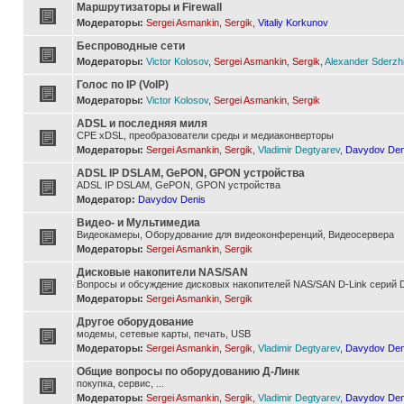
Маршрутизаторы и Firewall
Модераторы:
Sergei Asmankin
,
Sergik
,
Vitaliy Korkunov
Беспроводные сети
Модераторы:
Victor Kolosov
,
Sergei Asmankin
,
Sergik
,
Alexander Sderzh
Голос по IP (VoIP)
Модераторы:
Victor Kolosov
,
Sergei Asmankin
,
Sergik
ADSL и последняя миля
CPE xDSL, преобразователи среды и медиаконверторы
Модераторы:
Sergei Asmankin
,
Sergik
,
Vladimir Degtyarev
,
Davydov Den
ADSL IP DSLAM, GePON, GPON устройства
ADSL IP DSLAM, GePON, GPON устройства
Модератор:
Davydov Denis
Видео- и Мультимедиа
Видеокамеры, Оборудование для видеоконференций, Видеосервера
Модераторы:
Sergei Asmankin
,
Sergik
Дисковые накопители NAS/SAN
Вопросы и обсуждение дисковых накопителей NAS/SAN D-Link серий D
Модераторы:
Sergei Asmankin
,
Sergik
Другое оборудование
модемы, сетевые карты, печать, USB
Модераторы:
Sergei Asmankin
,
Sergik
,
Vladimir Degtyarev
,
Davydov Den
Общие вопросы по оборудованию Д-Линк
покупка, сервис, ...
Модераторы:
Sergei Asmankin
,
Sergik
,
Vladimir Degtyarev
,
Davydov Den