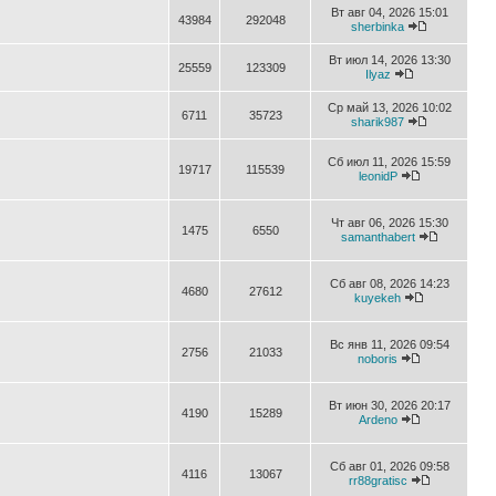
Вт авг 04, 2026 15:01
43984
292048
sherbinka
Вт июл 14, 2026 13:30
25559
123309
Ilyaz
Ср май 13, 2026 10:02
6711
35723
sharik987
Сб июл 11, 2026 15:59
19717
115539
leonidP
Чт авг 06, 2026 15:30
1475
6550
samanthabert
Сб авг 08, 2026 14:23
4680
27612
kuyekeh
Вс янв 11, 2026 09:54
2756
21033
noboris
Вт июн 30, 2026 20:17
4190
15289
Ardeno
Сб авг 01, 2026 09:58
4116
13067
rr88gratisc