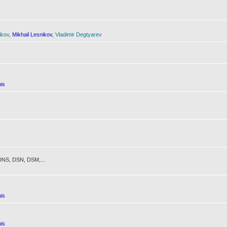
ikov
,
Mikhail Lesnikov
,
Vladimir Degtyarev
is
NS, DSN, DSM,...
is
is