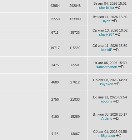
Вт авг 04, 2026 15:01
43984
292048
sherbinka
Вт июл 14, 2026 13:30
25559
123309
Ilyaz
Ср май 13, 2026 10:02
6711
35723
sharik987
Сб июл 11, 2026 15:59
19717
115539
leonidP
Чт авг 06, 2026 15:30
1475
6550
samanthabert
Сб авг 08, 2026 14:23
4680
27612
kuyekeh
Вс янв 11, 2026 09:54
2756
21033
noboris
Вт июн 30, 2026 20:17
4190
15289
Ardeno
Сб авг 01, 2026 09:58
4116
13067
rr88gratisc