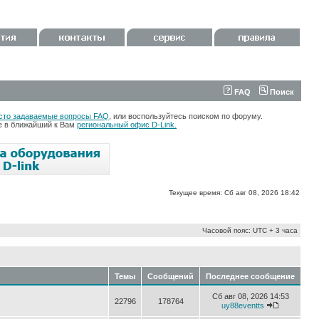
FAQ
Поиск
сто задаваемые вопросы FAQ
, или воспользуйтесь поиском по форуму.
те в ближайший к Вам
региональный офис D-Link.
Текущее время: Сб авг 08, 2026 18:42
Часовой пояс: UTC + 3 часа
Темы
Сообщений
Последнее сообщение
Сб авг 08, 2026 14:53
22796
178764
uy88eventts