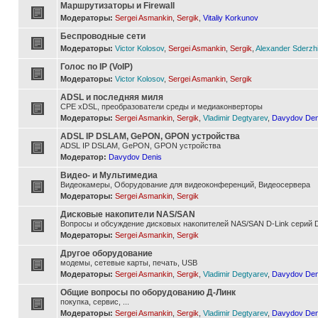
Маршрутизаторы и Firewall
Модераторы:
Sergei Asmankin
,
Sergik
,
Vitaliy Korkunov
Беспроводные сети
Модераторы:
Victor Kolosov
,
Sergei Asmankin
,
Sergik
,
Alexander Sderzh
Голос по IP (VoIP)
Модераторы:
Victor Kolosov
,
Sergei Asmankin
,
Sergik
ADSL и последняя миля
CPE xDSL, преобразователи среды и медиаконверторы
Модераторы:
Sergei Asmankin
,
Sergik
,
Vladimir Degtyarev
,
Davydov Den
ADSL IP DSLAM, GePON, GPON устройства
ADSL IP DSLAM, GePON, GPON устройства
Модератор:
Davydov Denis
Видео- и Мультимедиа
Видеокамеры, Оборудование для видеоконференций, Видеосервера
Модераторы:
Sergei Asmankin
,
Sergik
Дисковые накопители NAS/SAN
Вопросы и обсуждение дисковых накопителей NAS/SAN D-Link серий D
Модераторы:
Sergei Asmankin
,
Sergik
Другое оборудование
модемы, сетевые карты, печать, USB
Модераторы:
Sergei Asmankin
,
Sergik
,
Vladimir Degtyarev
,
Davydov Den
Общие вопросы по оборудованию Д-Линк
покупка, сервис, ...
Модераторы:
Sergei Asmankin
,
Sergik
,
Vladimir Degtyarev
,
Davydov Den