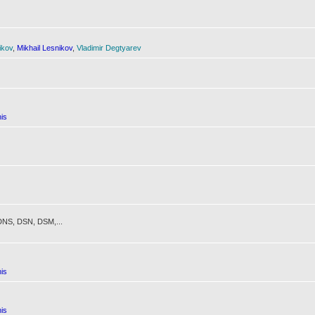
ikov
,
Mikhail Lesnikov
,
Vladimir Degtyarev
is
NS, DSN, DSM,...
is
is