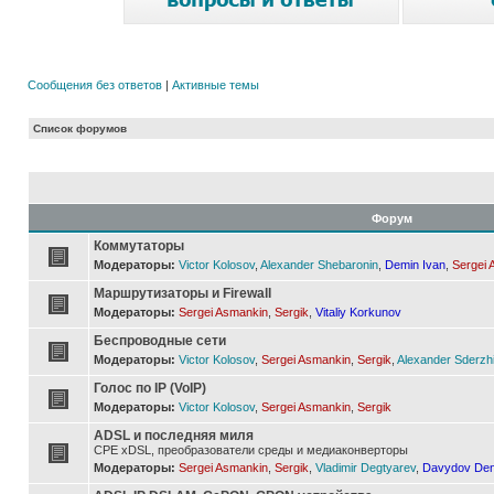
Сообщения без ответов
|
Активные темы
Список форумов
Форум
Коммутаторы
Модераторы:
Victor Kolosov
,
Alexander Shebaronin
,
Demin Ivan
,
Sergei 
Маршрутизаторы и Firewall
Модераторы:
Sergei Asmankin
,
Sergik
,
Vitaliy Korkunov
Беспроводные сети
Модераторы:
Victor Kolosov
,
Sergei Asmankin
,
Sergik
,
Alexander Sderzh
Голос по IP (VoIP)
Модераторы:
Victor Kolosov
,
Sergei Asmankin
,
Sergik
ADSL и последняя миля
CPE xDSL, преобразователи среды и медиаконверторы
Модераторы:
Sergei Asmankin
,
Sergik
,
Vladimir Degtyarev
,
Davydov Den