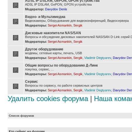
ADSL IP DSLAM, GePON, GPON устройства
ADSL IP DSLAM, GePON, GPON устройства
Модератор:
Davydov Denis
Видео- и Мультимедиа
Видеокамеры, Оборудование для видеоконференций, Видеосервера
Модераторы:
Sergei Asmankin
,
Sergik
Дисковые накопители NAS/SAN
Вопросы и обсуждение дисковых накопителей NAS/SAN D-Link серий D
Модераторы:
Sergei Asmankin
,
Sergik
Другое оборудование
модемы, сетевые карты, печать, USB
Модераторы:
Sergei Asmankin
,
Sergik
,
Vladimir Degtyarev
,
Davydov Den
Общие вопросы по оборудованию Д-Линк
покупка, сервис, ...
Модераторы:
Sergei Asmankin
,
Sergik
,
Vladimir Degtyarev
,
Davydov Den
Сервис
Вопросы по сервису, по работе сервисных центров
Модераторы:
Sergei Asmankin
,
Sergik
,
Vladimir Degtyarev
,
Davydov Den
Удалить cookies форума
|
Наша кома
Список форумов
Кто сейчас на форуме