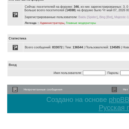
Сейчас посетителей на форуме:
346
, из них зарегистрированных: 3, 
Больше всего посетителей (
14598
) на форуме было Чт май 07, 2026 0
Зарегистрированные пользователи:
Baidu [Spider]
,
Bing [Bot]
,
Majestic-1
Легенда ::
Администраторы
,
Главные модераторы
Статистика
Всего сообщений:
833072
| Тем:
136544
| Пользователей:
134585
| Нов
Вход
Имя пользователя:
Пароль:
Непрочитанные сообщения
Нет
Создано на основе
phpB
Русская 