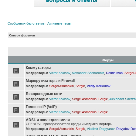
Сообщения без ответов
|
Активные темы
Список форумов
Форум
Коммутаторы
Модераторы:
Victor Kolosov
,
Alexander Shebaronin
,
Demin Ivan
,
Sergei 
Маршрутизаторы и Firewall
Модераторы:
Sergei Asmankin
,
Sergik
,
Vitaliy Korkunov
Беспроводные сети
Модераторы:
Victor Kolosov
,
Sergei Asmankin
,
Sergik
,
Alexander Sderzh
Голос по IP (VoIP)
Модераторы:
Victor Kolosov
,
Sergei Asmankin
,
Sergik
ADSL и последняя миля
CPE xDSL, преобразователи среды и медиаконверторы
Модераторы:
Sergei Asmankin
,
Sergik
,
Vladimir Degtyarev
,
Davydov Den