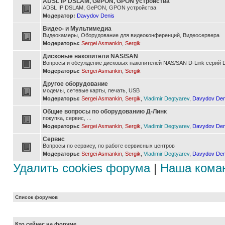
ADSL IP DSLAM, GePON, GPON устройства
ADSL IP DSLAM, GePON, GPON устройства
Модератор:
Davydov Denis
Видео- и Мультимедиа
Видеокамеры, Оборудование для видеоконференций, Видеосервера
Модераторы:
Sergei Asmankin
,
Sergik
Дисковые накопители NAS/SAN
Вопросы и обсуждение дисковых накопителей NAS/SAN D-Link серий D
Модераторы:
Sergei Asmankin
,
Sergik
Другое оборудование
модемы, сетевые карты, печать, USB
Модераторы:
Sergei Asmankin
,
Sergik
,
Vladimir Degtyarev
,
Davydov Den
Общие вопросы по оборудованию Д-Линк
покупка, сервис, ...
Модераторы:
Sergei Asmankin
,
Sergik
,
Vladimir Degtyarev
,
Davydov Den
Сервис
Вопросы по сервису, по работе сервисных центров
Модераторы:
Sergei Asmankin
,
Sergik
,
Vladimir Degtyarev
,
Davydov Den
Удалить cookies форума
|
Наша кома
Список форумов
Кто сейчас на форуме