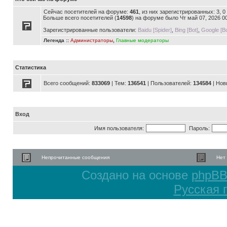
Сейчас посетителей на форуме:
461
, из них зарегистрированных: 3, 
Больше всего посетителей (
14598
) на форуме было Чт май 07, 2026 0
Зарегистрированные пользователи:
Baidu [Spider]
,
Bing [Bot]
,
Google [Bo
Легенда ::
Администраторы
,
Главные модераторы
Статистика
Всего сообщений:
833069
| Тем:
136541
| Пользователей:
134584
| Нов
Вход
Имя пользователя:
Пароль:
Непрочитанные сообщения
Нет
Создано на основе
phpB
Русская 