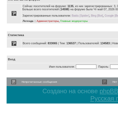
Сейчас посетителей на форуме:
1135
, из них зарегистрированных: 3,
Больше всего посетителей (
14598
) на форуме было Чт май 07, 2026 0
Зарегистрированные пользователи:
Baidu [Spider]
,
Bing [Bot]
,
Google [Bo
Легенда ::
Администраторы
,
Главные модераторы
Статистика
Всего сообщений:
833065
| Тем:
136537
| Пользователей:
134583
| Нов
Вход
Имя пользователя:
Пароль:
Непрочитанные сообщения
Нет
Создано на основе
phpB
Русская 