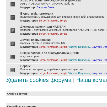
ADSL IP DSLAM, GePON, GPON устройства
ADSL IP DSLAM, GePON, GPON устройства
Модератор:
Davydov Denis
Видео- и Мультимедиа
Видеокамеры, Оборудование для видеоконференций, Видеосервера
Модераторы:
Sergei Asmankin
,
Sergik
Дисковые накопители NAS/SAN
Вопросы и обсуждение дисковых накопителей NAS/SAN D-Link серий D
Модераторы:
Sergei Asmankin
,
Sergik
Другое оборудование
модемы, сетевые карты, печать, USB
Модераторы:
Sergei Asmankin
,
Sergik
,
Vladimir Degtyarev
,
Davydov Den
Общие вопросы по оборудованию Д-Линк
покупка, сервис, ...
Модераторы:
Sergei Asmankin
,
Sergik
,
Vladimir Degtyarev
,
Davydov Den
Сервис
Вопросы по сервису, по работе сервисных центров
Модераторы:
Sergei Asmankin
,
Sergik
,
Vladimir Degtyarev
,
Davydov Den
Удалить cookies форума
|
Наша кома
Список форумов
Кто сейчас на форуме