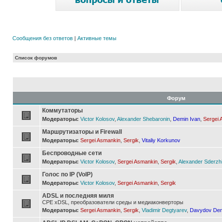
Сообщения без ответов
|
Активные темы
Список форумов
Форум
Коммутаторы
Модераторы:
Victor Kolosov
,
Alexander Shebaronin
,
Demin Ivan
,
Sergei 
Маршрутизаторы и Firewall
Модераторы:
Sergei Asmankin
,
Sergik
,
Vitaliy Korkunov
Беспроводные сети
Модераторы:
Victor Kolosov
,
Sergei Asmankin
,
Sergik
,
Alexander Sderzh
Голос по IP (VoIP)
Модераторы:
Victor Kolosov
,
Sergei Asmankin
,
Sergik
ADSL и последняя миля
CPE xDSL, преобразователи среды и медиаконверторы
Модераторы:
Sergei Asmankin
,
Sergik
,
Vladimir Degtyarev
,
Davydov Den