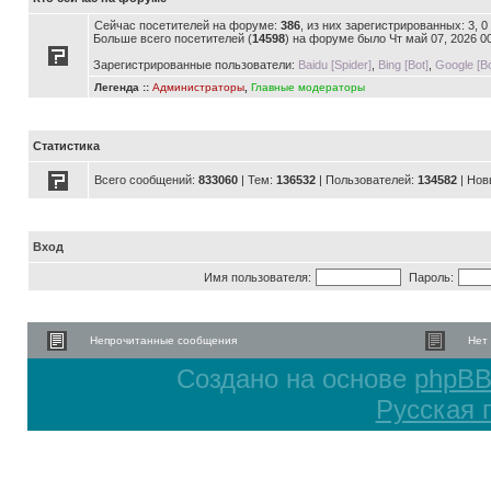
Сейчас посетителей на форуме:
386
, из них зарегистрированных: 3, 
Больше всего посетителей (
14598
) на форуме было Чт май 07, 2026 0
Зарегистрированные пользователи:
Baidu [Spider]
,
Bing [Bot]
,
Google [Bo
Легенда ::
Администраторы
,
Главные модераторы
Статистика
Всего сообщений:
833060
| Тем:
136532
| Пользователей:
134582
| Нов
Вход
Имя пользователя:
Пароль:
Непрочитанные сообщения
Нет
Создано на основе
phpB
Русская 