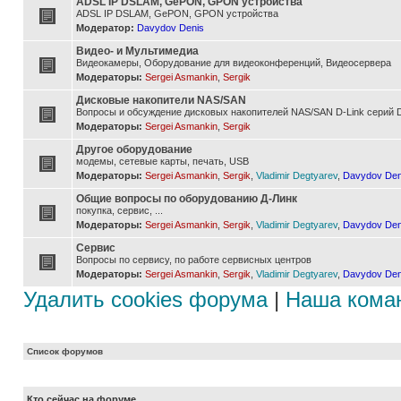
ADSL IP DSLAM, GePON, GPON устройства
ADSL IP DSLAM, GePON, GPON устройства
Модератор:
Davydov Denis
Видео- и Мультимедиа
Видеокамеры, Оборудование для видеоконференций, Видеосервера
Модераторы:
Sergei Asmankin
,
Sergik
Дисковые накопители NAS/SAN
Вопросы и обсуждение дисковых накопителей NAS/SAN D-Link серий D
Модераторы:
Sergei Asmankin
,
Sergik
Другое оборудование
модемы, сетевые карты, печать, USB
Модераторы:
Sergei Asmankin
,
Sergik
,
Vladimir Degtyarev
,
Davydov Den
Общие вопросы по оборудованию Д-Линк
покупка, сервис, ...
Модераторы:
Sergei Asmankin
,
Sergik
,
Vladimir Degtyarev
,
Davydov Den
Сервис
Вопросы по сервису, по работе сервисных центров
Модераторы:
Sergei Asmankin
,
Sergik
,
Vladimir Degtyarev
,
Davydov Den
Удалить cookies форума
|
Наша кома
Список форумов
Кто сейчас на форуме