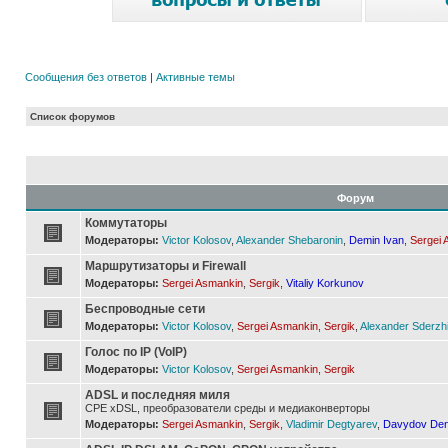
Сообщения без ответов
|
Активные темы
Список форумов
Форум
Коммутаторы
Модераторы:
Victor Kolosov
,
Alexander Shebaronin
,
Demin Ivan
,
Sergei 
Маршрутизаторы и Firewall
Модераторы:
Sergei Asmankin
,
Sergik
,
Vitaliy Korkunov
Беспроводные сети
Модераторы:
Victor Kolosov
,
Sergei Asmankin
,
Sergik
,
Alexander Sderzh
Голос по IP (VoIP)
Модераторы:
Victor Kolosov
,
Sergei Asmankin
,
Sergik
ADSL и последняя миля
CPE xDSL, преобразователи среды и медиаконверторы
Модераторы:
Sergei Asmankin
,
Sergik
,
Vladimir Degtyarev
,
Davydov Den