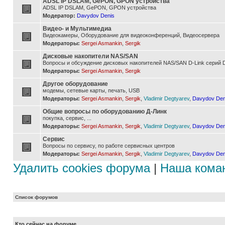
ADSL IP DSLAM, GePON, GPON устройства
ADSL IP DSLAM, GePON, GPON устройства
Модератор:
Davydov Denis
Видео- и Мультимедиа
Видеокамеры, Оборудование для видеоконференций, Видеосервера
Модераторы:
Sergei Asmankin
,
Sergik
Дисковые накопители NAS/SAN
Вопросы и обсуждение дисковых накопителей NAS/SAN D-Link серий D
Модераторы:
Sergei Asmankin
,
Sergik
Другое оборудование
модемы, сетевые карты, печать, USB
Модераторы:
Sergei Asmankin
,
Sergik
,
Vladimir Degtyarev
,
Davydov Den
Общие вопросы по оборудованию Д-Линк
покупка, сервис, ...
Модераторы:
Sergei Asmankin
,
Sergik
,
Vladimir Degtyarev
,
Davydov Den
Сервис
Вопросы по сервису, по работе сервисных центров
Модераторы:
Sergei Asmankin
,
Sergik
,
Vladimir Degtyarev
,
Davydov Den
Удалить cookies форума
|
Наша кома
Список форумов
Кто сейчас на форуме