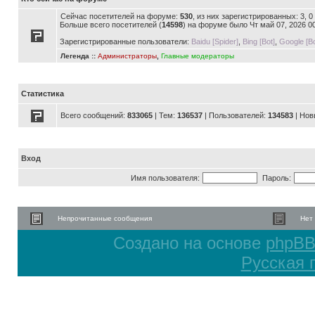
Сейчас посетителей на форуме:
530
, из них зарегистрированных: 3, 
Больше всего посетителей (
14598
) на форуме было Чт май 07, 2026 0
Зарегистрированные пользователи:
Baidu [Spider]
,
Bing [Bot]
,
Google [Bo
Легенда ::
Администраторы
,
Главные модераторы
Статистика
Всего сообщений:
833065
| Тем:
136537
| Пользователей:
134583
| Нов
Вход
Имя пользователя:
Пароль:
Непрочитанные сообщения
Нет
Создано на основе
phpB
Русская 