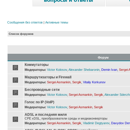
Сообщения без ответов
|
Активные темы
Список форумов
Форум
Коммутаторы
Модераторы:
Victor Kolosov
,
Alexander Shebaronin
,
Demin Ivan
,
Sergei 
Маршрутизаторы и Firewall
Модераторы:
Sergei Asmankin
,
Sergik
,
Vitaliy Korkunov
Беспроводные сети
Модераторы:
Victor Kolosov
,
Sergei Asmankin
,
Sergik
,
Alexander Sderzh
Голос по IP (VoIP)
Модераторы:
Victor Kolosov
,
Sergei Asmankin
,
Sergik
ADSL и последняя миля
CPE xDSL, преобразователи среды и медиаконверторы
Модераторы:
Sergei Asmankin
,
Sergik
,
Vladimir Degtyarev
,
Davydov Den