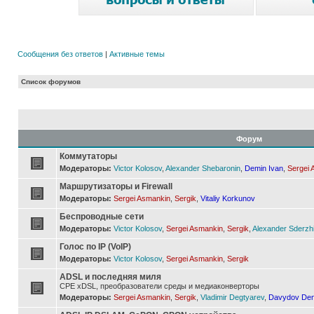
Сообщения без ответов
|
Активные темы
Список форумов
Форум
Коммутаторы
Модераторы:
Victor Kolosov
,
Alexander Shebaronin
,
Demin Ivan
,
Sergei 
Маршрутизаторы и Firewall
Модераторы:
Sergei Asmankin
,
Sergik
,
Vitaliy Korkunov
Беспроводные сети
Модераторы:
Victor Kolosov
,
Sergei Asmankin
,
Sergik
,
Alexander Sderzh
Голос по IP (VoIP)
Модераторы:
Victor Kolosov
,
Sergei Asmankin
,
Sergik
ADSL и последняя миля
CPE xDSL, преобразователи среды и медиаконверторы
Модераторы:
Sergei Asmankin
,
Sergik
,
Vladimir Degtyarev
,
Davydov Den