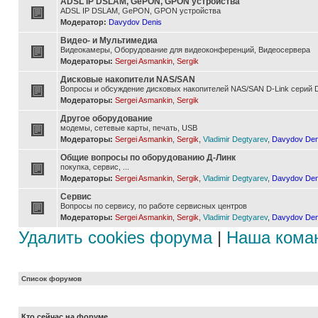
ADSL IP DSLAM, GePON, GPON устройства
ADSL IP DSLAM, GePON, GPON устройства
Модератор:
Davydov Denis
Видео- и Мультимедиа
Видеокамеры, Оборудование для видеоконференций, Видеосервера
Модераторы:
Sergei Asmankin
,
Sergik
Дисковые накопители NAS/SAN
Вопросы и обсуждение дисковых накопителей NAS/SAN D-Link серий D
Модераторы:
Sergei Asmankin
,
Sergik
Другое оборудование
модемы, сетевые карты, печать, USB
Модераторы:
Sergei Asmankin
,
Sergik
,
Vladimir Degtyarev
,
Davydov Den
Общие вопросы по оборудованию Д-Линк
покупка, сервис, ...
Модераторы:
Sergei Asmankin
,
Sergik
,
Vladimir Degtyarev
,
Davydov Den
Сервис
Вопросы по сервису, по работе сервисных центров
Модераторы:
Sergei Asmankin
,
Sergik
,
Vladimir Degtyarev
,
Davydov Den
Удалить cookies форума
|
Наша кома
Список форумов
Кто сейчас на форуме