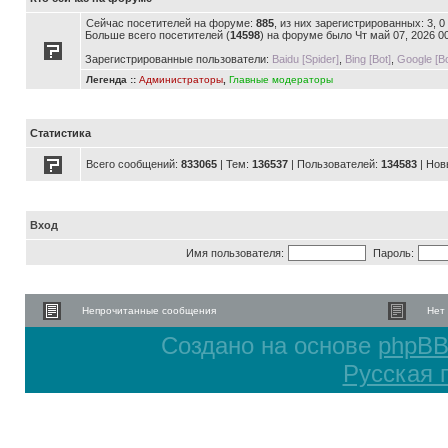
Сейчас посетителей на форуме:
885
, из них зарегистрированных: 3, 
Больше всего посетителей (
14598
) на форуме было Чт май 07, 2026 0
Зарегистрированные пользователи:
Baidu [Spider]
,
Bing [Bot]
,
Google [Bo
Легенда ::
Администраторы
,
Главные модераторы
Статистика
Всего сообщений:
833065
| Тем:
136537
| Пользователей:
134583
| Нов
Вход
Имя пользователя:
Пароль:
Непрочитанные сообщения
Нет
Создано на основе
phpB
Русская 