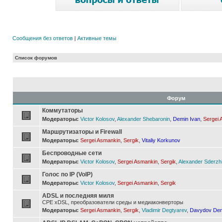
Сообщения без ответов
|
Активные темы
Список форумов
Форум
Коммутаторы
Модераторы:
Victor Kolosov
,
Alexander Shebaronin
,
Demin Ivan
,
Sergei 
Маршрутизаторы и Firewall
Модераторы:
Sergei Asmankin
,
Sergik
,
Vitaliy Korkunov
Беспроводные сети
Модераторы:
Victor Kolosov
,
Sergei Asmankin
,
Sergik
,
Alexander Sderzh
Голос по IP (VoIP)
Модераторы:
Victor Kolosov
,
Sergei Asmankin
,
Sergik
ADSL и последняя миля
CPE xDSL, преобразователи среды и медиаконверторы
Модераторы:
Sergei Asmankin
,
Sergik
,
Vladimir Degtyarev
,
Davydov Den