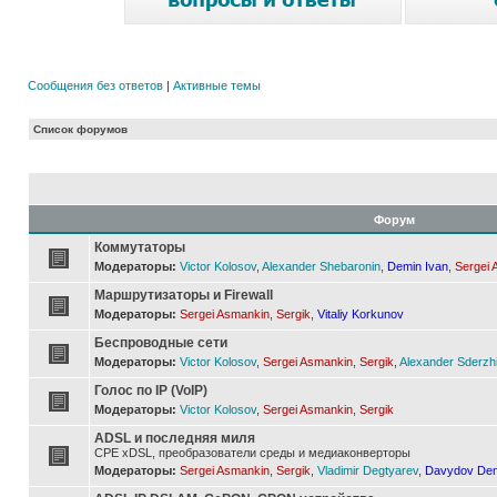
Сообщения без ответов
|
Активные темы
Список форумов
Форум
Коммутаторы
Модераторы:
Victor Kolosov
,
Alexander Shebaronin
,
Demin Ivan
,
Sergei 
Маршрутизаторы и Firewall
Модераторы:
Sergei Asmankin
,
Sergik
,
Vitaliy Korkunov
Беспроводные сети
Модераторы:
Victor Kolosov
,
Sergei Asmankin
,
Sergik
,
Alexander Sderzh
Голос по IP (VoIP)
Модераторы:
Victor Kolosov
,
Sergei Asmankin
,
Sergik
ADSL и последняя миля
CPE xDSL, преобразователи среды и медиаконверторы
Модераторы:
Sergei Asmankin
,
Sergik
,
Vladimir Degtyarev
,
Davydov Den