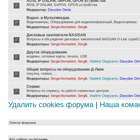
ADSL IP DSLAM, GePON, GPON устройства
ADSL IP DSLAM, GePON, GPON устройства
Модератор:
Davydov Denis
Видео- и Мультимедиа
Видеокамеры, Оборудование для видеоконференций, Видеосервера
Модераторы:
Sergei Asmankin
,
Sergik
Дисковые накопители NAS/SAN
Вопросы и обсуждение дисковых накопителей NAS/SAN D-Link серий D
Модераторы:
Sergei Asmankin
,
Sergik
Другое оборудование
модемы, сетевые карты, печать, USB
Модераторы:
Sergei Asmankin
,
Sergik
,
Vladimir Degtyarev
,
Davydov Den
Общие вопросы по оборудованию Д-Линк
покупка, сервис, ...
Модераторы:
Sergei Asmankin
,
Sergik
,
Vladimir Degtyarev
,
Davydov Den
Сервис
Вопросы по сервису, по работе сервисных центров
Модераторы:
Sergei Asmankin
,
Sergik
,
Vladimir Degtyarev
,
Davydov Den
Удалить cookies форума
|
Наша кома
Список форумов
Кто сейчас на форуме