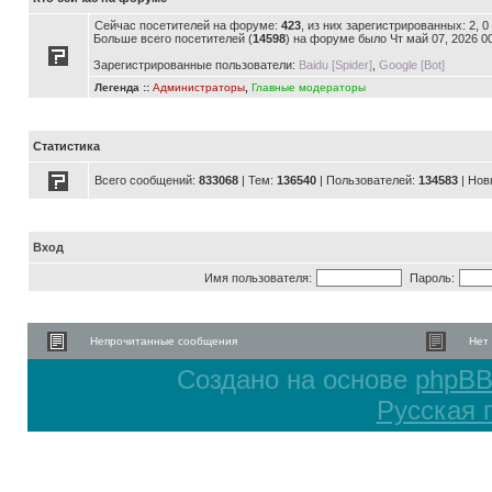
Сейчас посетителей на форуме:
423
, из них зарегистрированных: 2, 
Больше всего посетителей (
14598
) на форуме было Чт май 07, 2026 0
Зарегистрированные пользователи:
Baidu [Spider]
,
Google [Bot]
Легенда ::
Администраторы
,
Главные модераторы
Статистика
Всего сообщений:
833068
| Тем:
136540
| Пользователей:
134583
| Нов
Вход
Имя пользователя:
Пароль:
Непрочитанные сообщения
Нет
Создано на основе
phpB
Русская 