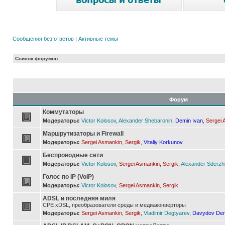
Сообщения без ответов
|
Активные темы
Список форумов
Форум
Коммутаторы
Модераторы:
Victor Kolosov
,
Alexander Shebaronin
,
Demin Ivan
,
Sergei 
Маршрутизаторы и Firewall
Модераторы:
Sergei Asmankin
,
Sergik
,
Vitaliy Korkunov
Беспроводные сети
Модераторы:
Victor Kolosov
,
Sergei Asmankin
,
Sergik
,
Alexander Sderzh
Голос по IP (VoIP)
Модераторы:
Victor Kolosov
,
Sergei Asmankin
,
Sergik
ADSL и последняя миля
CPE xDSL, преобразователи среды и медиаконверторы
Модераторы:
Sergei Asmankin
,
Sergik
,
Vladimir Degtyarev
,
Davydov Den