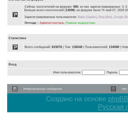
Сейчас посетителей на форуме:
980
, из них зарегистрированных: 4, 
Больше всего посетителей (
14598
) на форуме было Чт май 07, 2026 0
Зарегистрированные пользователи:
Baidu [Spider]
,
Bing [Bot]
,
Google [Bo
Легенда ::
Администраторы
,
Главные модераторы
Статистика
Всего сообщений:
833076
| Тем:
136548
| Пользователей:
134588
| Нов
Вход
Имя пользователя:
Пароль:
Непрочитанные сообщения
Нет
Создано на основе
phpB
Русская 