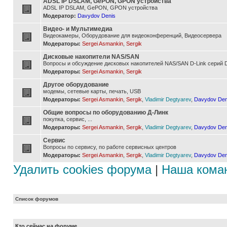
ADSL IP DSLAM, GePON, GPON устройства
ADSL IP DSLAM, GePON, GPON устройства
Модератор:
Davydov Denis
Видео- и Мультимедиа
Видеокамеры, Оборудование для видеоконференций, Видеосервера
Модераторы:
Sergei Asmankin
,
Sergik
Дисковые накопители NAS/SAN
Вопросы и обсуждение дисковых накопителей NAS/SAN D-Link серий D
Модераторы:
Sergei Asmankin
,
Sergik
Другое оборудование
модемы, сетевые карты, печать, USB
Модераторы:
Sergei Asmankin
,
Sergik
,
Vladimir Degtyarev
,
Davydov Den
Общие вопросы по оборудованию Д-Линк
покупка, сервис, ...
Модераторы:
Sergei Asmankin
,
Sergik
,
Vladimir Degtyarev
,
Davydov Den
Сервис
Вопросы по сервису, по работе сервисных центров
Модераторы:
Sergei Asmankin
,
Sergik
,
Vladimir Degtyarev
,
Davydov Den
Удалить cookies форума
|
Наша кома
Список форумов
Кто сейчас на форуме