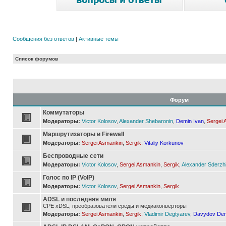
Сообщения без ответов
|
Активные темы
Список форумов
Форум
Коммутаторы
Модераторы:
Victor Kolosov
,
Alexander Shebaronin
,
Demin Ivan
,
Sergei 
Маршрутизаторы и Firewall
Модераторы:
Sergei Asmankin
,
Sergik
,
Vitaliy Korkunov
Беспроводные сети
Модераторы:
Victor Kolosov
,
Sergei Asmankin
,
Sergik
,
Alexander Sderzh
Голос по IP (VoIP)
Модераторы:
Victor Kolosov
,
Sergei Asmankin
,
Sergik
ADSL и последняя миля
CPE xDSL, преобразователи среды и медиаконверторы
Модераторы:
Sergei Asmankin
,
Sergik
,
Vladimir Degtyarev
,
Davydov Den