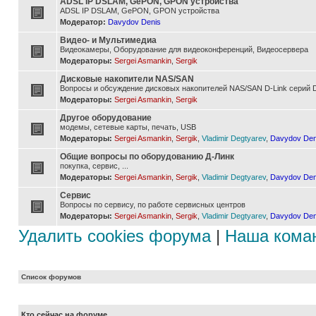
ADSL IP DSLAM, GePON, GPON устройства
ADSL IP DSLAM, GePON, GPON устройства
Модератор:
Davydov Denis
Видео- и Мультимедиа
Видеокамеры, Оборудование для видеоконференций, Видеосервера
Модераторы:
Sergei Asmankin
,
Sergik
Дисковые накопители NAS/SAN
Вопросы и обсуждение дисковых накопителей NAS/SAN D-Link серий D
Модераторы:
Sergei Asmankin
,
Sergik
Другое оборудование
модемы, сетевые карты, печать, USB
Модераторы:
Sergei Asmankin
,
Sergik
,
Vladimir Degtyarev
,
Davydov Den
Общие вопросы по оборудованию Д-Линк
покупка, сервис, ...
Модераторы:
Sergei Asmankin
,
Sergik
,
Vladimir Degtyarev
,
Davydov Den
Сервис
Вопросы по сервису, по работе сервисных центров
Модераторы:
Sergei Asmankin
,
Sergik
,
Vladimir Degtyarev
,
Davydov Den
Удалить cookies форума
|
Наша кома
Список форумов
Кто сейчас на форуме