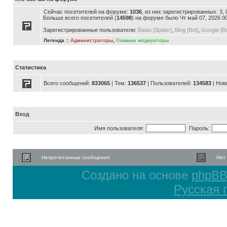
Сейчас посетителей на форуме:
1036
, из них зарегистрированных: 3,
Больше всего посетителей (
14598
) на форуме было Чт май 07, 2026 0
Зарегистрированные пользователи:
Baidu [Spider]
,
Bing [Bot]
,
Google [Bo
Легенда ::
Администраторы
,
Главные модераторы
Статистика
Всего сообщений:
833065
| Тем:
136537
| Пользователей:
134583
| Нов
Вход
Имя пользователя:
Пароль:
Непрочитанные сообщения
Нет
Создано на основе
phpB
Русская 