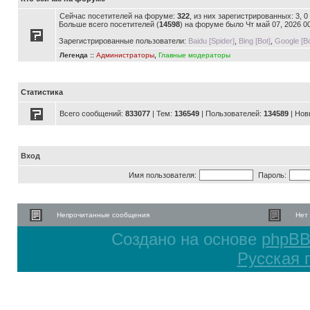
Сейчас посетителей на форуме:
322
, из них зарегистрированных: 3, 
Больше всего посетителей (
14598
) на форуме было Чт май 07, 2026 0
Зарегистрированные пользователи:
Baidu [Spider]
,
Bing [Bot]
,
Google [Bo
Легенда ::
Администраторы
,
Главные модераторы
Статистика
Всего сообщений:
833077
| Тем:
136549
| Пользователей:
134589
| Нов
Вход
Имя пользователя:
Пароль:
Непрочитанные сообщения
Нет
Создано на основе
phpB
Русская 