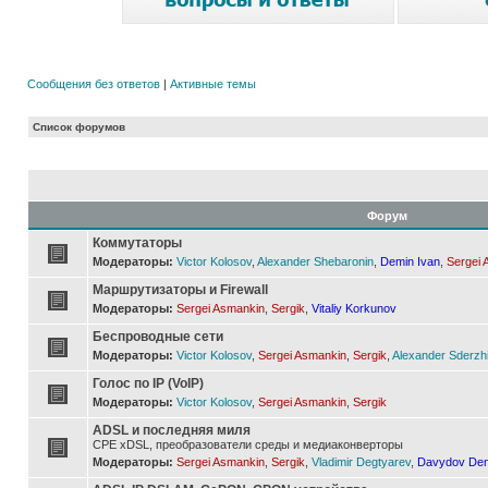
Сообщения без ответов
|
Активные темы
Список форумов
Форум
Коммутаторы
Модераторы:
Victor Kolosov
,
Alexander Shebaronin
,
Demin Ivan
,
Sergei 
Маршрутизаторы и Firewall
Модераторы:
Sergei Asmankin
,
Sergik
,
Vitaliy Korkunov
Беспроводные сети
Модераторы:
Victor Kolosov
,
Sergei Asmankin
,
Sergik
,
Alexander Sderzh
Голос по IP (VoIP)
Модераторы:
Victor Kolosov
,
Sergei Asmankin
,
Sergik
ADSL и последняя миля
CPE xDSL, преобразователи среды и медиаконверторы
Модераторы:
Sergei Asmankin
,
Sergik
,
Vladimir Degtyarev
,
Davydov Den