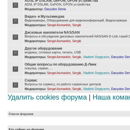
ADSL IP DSLAM, GePON, GPON устройства
ADSL IP DSLAM, GePON, GPON устройства
Модератор:
Davydov Denis
Видео- и Мультимедиа
Видеокамеры, Оборудование для видеоконференций, Видеосервера
Модераторы:
Sergei Asmankin
,
Sergik
Дисковые накопители NAS/SAN
Вопросы и обсуждение дисковых накопителей NAS/SAN D-Link серий D
Модераторы:
Sergei Asmankin
,
Sergik
Другое оборудование
модемы, сетевые карты, печать, USB
Модераторы:
Sergei Asmankin
,
Sergik
,
Vladimir Degtyarev
,
Davydov Den
Общие вопросы по оборудованию Д-Линк
покупка, сервис, ...
Модераторы:
Sergei Asmankin
,
Sergik
,
Vladimir Degtyarev
,
Davydov Den
Сервис
Вопросы по сервису, по работе сервисных центров
Модераторы:
Sergei Asmankin
,
Sergik
,
Vladimir Degtyarev
,
Davydov Den
Удалить cookies форума
|
Наша кома
Список форумов
Кто сейчас на форуме