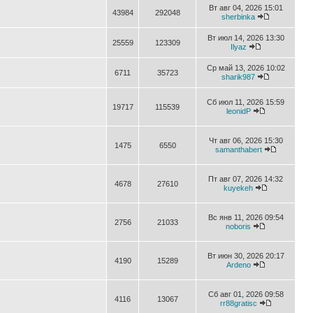
Вт авг 04, 2026 15:01
43984
292048
sherbinka
Вт июл 14, 2026 13:30
25559
123309
Ilyaz
Ср май 13, 2026 10:02
6711
35723
sharik987
Сб июл 11, 2026 15:59
19717
115539
leonidP
Чт авг 06, 2026 15:30
1475
6550
samanthabert
Пт авг 07, 2026 14:32
4678
27610
kuyekeh
Вс янв 11, 2026 09:54
2756
21033
noboris
Вт июн 30, 2026 20:17
4190
15289
Ardeno
Сб авг 01, 2026 09:58
4116
13067
rr88gratisc