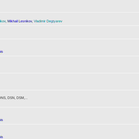
ikov
,
Mikhail Lesnikov
,
Vladimir Degtyarev
is
NS, DSN, DSM,...
is
is