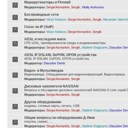
Маршрутизаторы и Firewall
Модераторы:
Sergei Asmankin
,
Sergik
,
Vitaliy Korkunov
Беспроводные сети
Модераторы:
Victor Kolosov
,
Sergei Asmankin
,
Sergik
,
Alexander Sderzh
Голос по IP (VoIP)
Модераторы:
Victor Kolosov
,
Sergei Asmankin
,
Sergik
ADSL и последняя миля
CPE xDSL, преобразователи среды и медиаконверторы
Модераторы:
Sergei Asmankin
,
Sergik
,
Vladimir Degtyarev
,
Davydov Den
ADSL IP DSLAM, GePON, GPON устройства
ADSL IP DSLAM, GePON, GPON устройства
Модератор:
Davydov Denis
Видео- и Мультимедиа
Видеокамеры, Оборудование для видеоконференций, Видеосервера
Модераторы:
Sergei Asmankin
,
Sergik
Дисковые накопители NAS/SAN
Вопросы и обсуждение дисковых накопителей NAS/SAN D-Link серий D
Модераторы:
Sergei Asmankin
,
Sergik
Другое оборудование
модемы, сетевые карты, печать, USB
Модераторы:
Sergei Asmankin
,
Sergik
,
Vladimir Degtyarev
,
Davydov Den
Общие вопросы по оборудованию Д-Линк
покупка, сервис, ...
Модераторы:
Sergei Asmankin
,
Sergik
,
Vladimir Degtyarev
,
Davydov Den