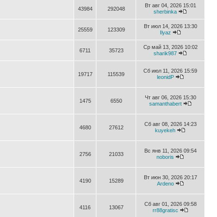
Вт авг 04, 2026 15:01
43984
292048
sherbinka
Вт июл 14, 2026 13:30
25559
123309
Ilyaz
Ср май 13, 2026 10:02
6711
35723
sharik987
Сб июл 11, 2026 15:59
19717
115539
leonidP
Чт авг 06, 2026 15:30
1475
6550
samanthabert
Сб авг 08, 2026 14:23
4680
27612
kuyekeh
Вс янв 11, 2026 09:54
2756
21033
noboris
Вт июн 30, 2026 20:17
4190
15289
Ardeno
Сб авг 01, 2026 09:58
4116
13067
rr88gratisc