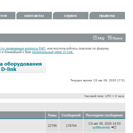
FAQ
Поиск
сто задаваемые вопросы FAQ
, или воспользуйтесь поиском по форуму.
те в ближайший к Вам
региональный офис D-Link.
Текущее время: Сб авг 08, 2026 17:51
Часовой пояс: UTC + 3 часа
Темы
Сообщений
Последнее сообщение
Сб авг 08, 2026 14:53
22796
178764
uy88eventts