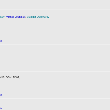
ikov
,
Mikhail Lesnikov
,
Vladimir Degtyarev
is
NS, DSN, DSM,...
is
is