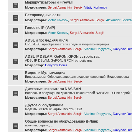
Маршрутизаторы и Firewall
Модераторы:
Sergei Asmankin
,
Sergik
,
Vitaliy Korkunov
Беспроводные сети
Модераторы:
Victor Kolosov
,
Sergei Asmankin
,
Sergik
,
Alexander Sderzh
Голос по IP (VoIP)
Модераторы:
Victor Kolosov
,
Sergei Asmankin
,
Sergik
ADSL и последняя миля
CPE xDSL, преобразователи среды и медиаконверторы
Модераторы:
Sergei Asmankin
,
Sergik
,
Vladimir Degtyarev
,
Davydov Den
ADSL IP DSLAM, GePON, GPON устройства
ADSL IP DSLAM, GePON, GPON устройства
Модератор:
Davydov Denis
Видео- и Мультимедиа
Видеокамеры, Оборудование для видеоконференций, Видеосервера
Модераторы:
Sergei Asmankin
,
Sergik
Дисковые накопители NAS/SAN
Вопросы и обсуждение дисковых накопителей NAS/SAN D-Link серий D
Модераторы:
Sergei Asmankin
,
Sergik
Другое оборудование
модемы, сетевые карты, печать, USB
Модераторы:
Sergei Asmankin
,
Sergik
,
Vladimir Degtyarev
,
Davydov Den
Общие вопросы по оборудованию Д-Линк
покупка, сервис, ...
Модераторы:
Sergei Asmankin
,
Sergik
,
Vladimir Degtyarev
,
Davydov Den