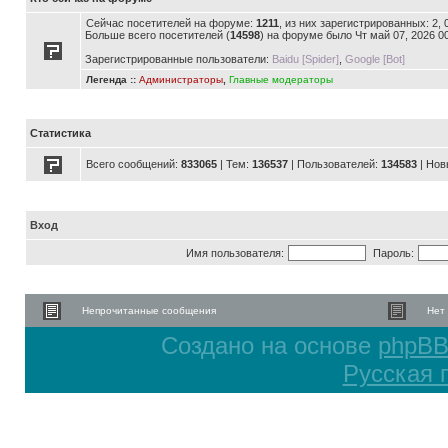
Сейчас посетителей на форуме:
1211
, из них зарегистрированных: 2,
Больше всего посетителей (
14598
) на форуме было Чт май 07, 2026 0
Зарегистрированные пользователи:
Baidu [Spider]
,
Google [Bot]
Легенда ::
Администраторы
,
Главные модераторы
Статистика
Всего сообщений:
833065
| Тем:
136537
| Пользователей:
134583
| Нов
Вход
Имя пользователя:
Пароль:
Непрочитанные сообщения
Нет
Создано на основе
phpB
Русская 