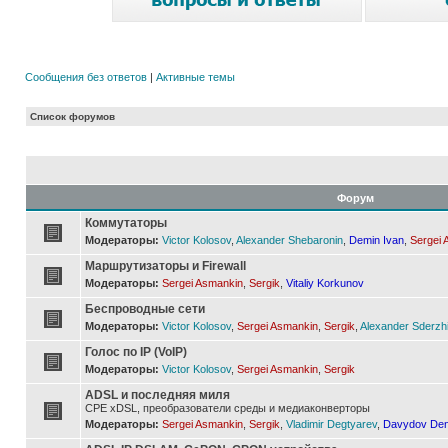
Сообщения без ответов
|
Активные темы
Список форумов
Форум
Коммутаторы
Модераторы:
Victor Kolosov
,
Alexander Shebaronin
,
Demin Ivan
,
Sergei 
Маршрутизаторы и Firewall
Модераторы:
Sergei Asmankin
,
Sergik
,
Vitaliy Korkunov
Беспроводные сети
Модераторы:
Victor Kolosov
,
Sergei Asmankin
,
Sergik
,
Alexander Sderzh
Голос по IP (VoIP)
Модераторы:
Victor Kolosov
,
Sergei Asmankin
,
Sergik
ADSL и последняя миля
CPE xDSL, преобразователи среды и медиаконверторы
Модераторы:
Sergei Asmankin
,
Sergik
,
Vladimir Degtyarev
,
Davydov Den