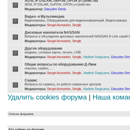
ADSL IP DSLAM, GePON, GPON устройства
ADSL IP DSLAM, GePON, GPON устройства
Модератор:
Davydov Denis
Видео- и Мультимедиа
Видеокамеры, Оборудование для видеоконференций, Видеосервера
Модераторы:
Sergei Asmankin
,
Sergik
Дисковые накопители NAS/SAN
Вопросы и обсуждение дисковых накопителей NAS/SAN D-Link серий D
Модераторы:
Sergei Asmankin
,
Sergik
Другое оборудование
модемы, сетевые карты, печать, USB
Модераторы:
Sergei Asmankin
,
Sergik
,
Vladimir Degtyarev
,
Davydov Den
Общие вопросы по оборудованию Д-Линк
покупка, сервис, ...
Модераторы:
Sergei Asmankin
,
Sergik
,
Vladimir Degtyarev
,
Davydov Den
Сервис
Вопросы по сервису, по работе сервисных центров
Модераторы:
Sergei Asmankin
,
Sergik
,
Vladimir Degtyarev
,
Davydov Den
Удалить cookies форума
|
Наша кома
Список форумов
Кто сейчас на форуме