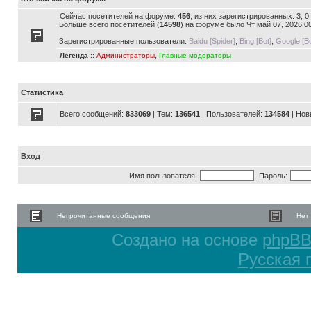
Сейчас посетителей на форуме:
456
, из них зарегистрированных: 3, 
Больше всего посетителей (
14598
) на форуме было Чт май 07, 2026 0
Зарегистрированные пользователи:
Baidu [Spider]
,
Bing [Bot]
,
Google [Bo
Легенда ::
Администраторы
,
Главные модераторы
Статистика
Всего сообщений:
833069
| Тем:
136541
| Пользователей:
134584
| Нов
Вход
Имя пользователя:
Пароль:
Непрочитанные сообщения
Нет
Создано на основе
phpB
Русская 