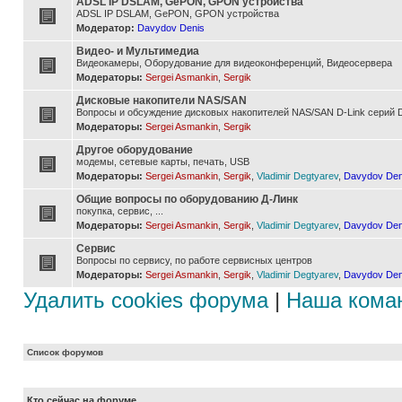
ADSL IP DSLAM, GePON, GPON устройства
ADSL IP DSLAM, GePON, GPON устройства
Модератор:
Davydov Denis
Видео- и Мультимедиа
Видеокамеры, Оборудование для видеоконференций, Видеосервера
Модераторы:
Sergei Asmankin
,
Sergik
Дисковые накопители NAS/SAN
Вопросы и обсуждение дисковых накопителей NAS/SAN D-Link серий D
Модераторы:
Sergei Asmankin
,
Sergik
Другое оборудование
модемы, сетевые карты, печать, USB
Модераторы:
Sergei Asmankin
,
Sergik
,
Vladimir Degtyarev
,
Davydov Den
Общие вопросы по оборудованию Д-Линк
покупка, сервис, ...
Модераторы:
Sergei Asmankin
,
Sergik
,
Vladimir Degtyarev
,
Davydov Den
Сервис
Вопросы по сервису, по работе сервисных центров
Модераторы:
Sergei Asmankin
,
Sergik
,
Vladimir Degtyarev
,
Davydov Den
Удалить cookies форума
|
Наша кома
Список форумов
Кто сейчас на форуме