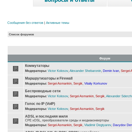
Сообщения без ответов
|
Активные темы
Список форумов
Форум
Коммутаторы
Модераторы:
Victor Kolosov
,
Alexander Shebaronin
,
Demin Ivan
,
Sergei 
Маршрутизаторы и Firewall
Модераторы:
Sergei Asmankin
,
Sergik
,
Vitaliy Korkunov
Беспроводные сети
Модераторы:
Victor Kolosov
,
Sergei Asmankin
,
Sergik
,
Alexander Sderzh
Голос по IP (VoIP)
Модераторы:
Victor Kolosov
,
Sergei Asmankin
,
Sergik
ADSL и последняя миля
CPE xDSL, преобразователи среды и медиаконверторы
Модераторы:
Sergei Asmankin
,
Sergik
,
Vladimir Degtyarev
,
Davydov Den