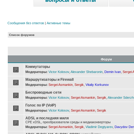
Сообщения без ответов
|
Активные темы
Список форумов
Форум
Коммутаторы
Модераторы:
Victor Kolosov
,
Alexander Shebaronin
,
Demin Ivan
,
Sergei 
Маршрутизаторы и Firewall
Модераторы:
Sergei Asmankin
,
Sergik
,
Vitaliy Korkunov
Беспроводные сети
Модераторы:
Victor Kolosov
,
Sergei Asmankin
,
Sergik
,
Alexander Sderzh
Голос по IP (VoIP)
Модераторы:
Victor Kolosov
,
Sergei Asmankin
,
Sergik
ADSL и последняя миля
CPE xDSL, преобразователи среды и медиаконверторы
Модераторы:
Sergei Asmankin
,
Sergik
,
Vladimir Degtyarev
,
Davydov Den