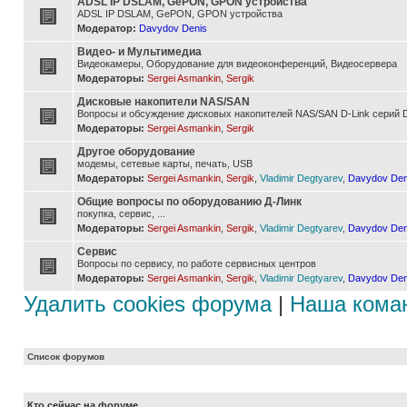
ADSL IP DSLAM, GePON, GPON устройства
ADSL IP DSLAM, GePON, GPON устройства
Модератор:
Davydov Denis
Видео- и Мультимедиа
Видеокамеры, Оборудование для видеоконференций, Видеосервера
Модераторы:
Sergei Asmankin
,
Sergik
Дисковые накопители NAS/SAN
Вопросы и обсуждение дисковых накопителей NAS/SAN D-Link серий D
Модераторы:
Sergei Asmankin
,
Sergik
Другое оборудование
модемы, сетевые карты, печать, USB
Модераторы:
Sergei Asmankin
,
Sergik
,
Vladimir Degtyarev
,
Davydov Den
Общие вопросы по оборудованию Д-Линк
покупка, сервис, ...
Модераторы:
Sergei Asmankin
,
Sergik
,
Vladimir Degtyarev
,
Davydov Den
Сервис
Вопросы по сервису, по работе сервисных центров
Модераторы:
Sergei Asmankin
,
Sergik
,
Vladimir Degtyarev
,
Davydov Den
Удалить cookies форума
|
Наша кома
Список форумов
Кто сейчас на форуме