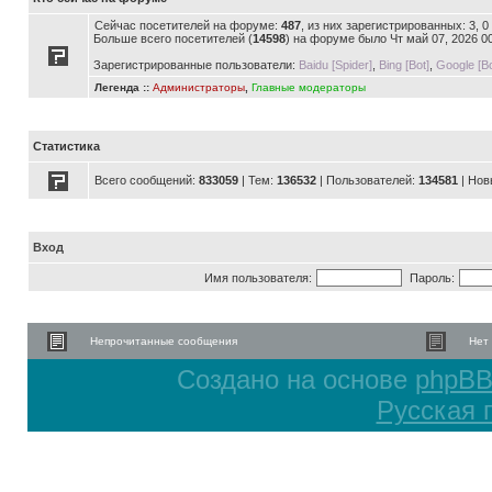
Сейчас посетителей на форуме:
487
, из них зарегистрированных: 3, 
Больше всего посетителей (
14598
) на форуме было Чт май 07, 2026 0
Зарегистрированные пользователи:
Baidu [Spider]
,
Bing [Bot]
,
Google [Bo
Легенда ::
Администраторы
,
Главные модераторы
Статистика
Всего сообщений:
833059
| Тем:
136532
| Пользователей:
134581
| Нов
Вход
Имя пользователя:
Пароль:
Непрочитанные сообщения
Нет
Создано на основе
phpB
Русская 