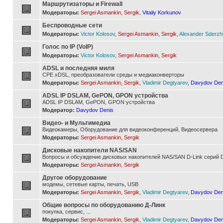
Маршрутизаторы и Firewall
Модераторы:
Sergei Asmankin
,
Sergik
,
Vitaliy Korkunov
Беспроводные сети
Модераторы:
Victor Kolosov
,
Sergei Asmankin
,
Sergik
,
Alexander Sderzh
Голос по IP (VoIP)
Модераторы:
Victor Kolosov
,
Sergei Asmankin
,
Sergik
ADSL и последняя миля
CPE xDSL, преобразователи среды и медиаконверторы
Модераторы:
Sergei Asmankin
,
Sergik
,
Vladimir Degtyarev
,
Davydov Den
ADSL IP DSLAM, GePON, GPON устройства
ADSL IP DSLAM, GePON, GPON устройства
Модератор:
Davydov Denis
Видео- и Мультимедиа
Видеокамеры, Оборудование для видеоконференций, Видеосервера
Модераторы:
Sergei Asmankin
,
Sergik
Дисковые накопители NAS/SAN
Вопросы и обсуждение дисковых накопителей NAS/SAN D-Link серий D
Модераторы:
Sergei Asmankin
,
Sergik
Другое оборудование
модемы, сетевые карты, печать, USB
Модераторы:
Sergei Asmankin
,
Sergik
,
Vladimir Degtyarev
,
Davydov Den
Общие вопросы по оборудованию Д-Линк
покупка, сервис, ...
Модераторы:
Sergei Asmankin
,
Sergik
,
Vladimir Degtyarev
,
Davydov Den