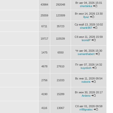
Вт авг 04, 2026 15:01
43984
292048
sherbinka
Вт июл 14, 2026 13:30
25559
123309
Ilyaz
Ср май 13, 2026 10:02
6711
35723
sharik987
Сб июл 11, 2026 15:59
19717
115539
leonidP
Чт авг 06, 2026 15:30
1475
6550
samanthabert
Пт авг 07, 2026 14:32
4678
27610
kuyekeh
Вс янв 11, 2026 09:54
2756
21033
noboris
Вт июн 30, 2026 20:17
4190
15289
Ardeno
Сб авг 01, 2026 09:58
4116
13067
rr88gratisc