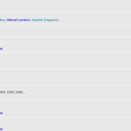
ikov
,
Mikhail Lesnikov
,
Vladimir Degtyarev
is
NS, DSN, DSM,...
is
is