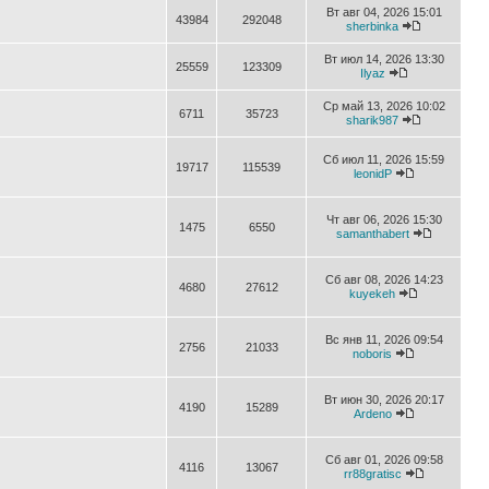
Вт авг 04, 2026 15:01
43984
292048
sherbinka
Вт июл 14, 2026 13:30
25559
123309
Ilyaz
Ср май 13, 2026 10:02
6711
35723
sharik987
Сб июл 11, 2026 15:59
19717
115539
leonidP
Чт авг 06, 2026 15:30
1475
6550
samanthabert
Сб авг 08, 2026 14:23
4680
27612
kuyekeh
Вс янв 11, 2026 09:54
2756
21033
noboris
Вт июн 30, 2026 20:17
4190
15289
Ardeno
Сб авг 01, 2026 09:58
4116
13067
rr88gratisc