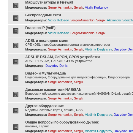
Маршрутизаторы и Firewall
Модераторы:
Sergei Asmankin
,
Sergik
,
Vitaliy Korkunov
Беспроводные сети
Модераторы:
Victor Kolosov
,
Sergei Asmankin
,
Sergik
,
Alexander Sderzh
Голос по IP (VoIP)
Модераторы:
Victor Kolosov
,
Sergei Asmankin
,
Sergik
ADSL и последняя миля
CPE xDSL, преобразователи среды и медиаконверторы
Модераторы:
Sergei Asmankin
,
Sergik
,
Vladimir Degtyarev
,
Davydov Den
ADSL IP DSLAM, GePON, GPON устройства
ADSL IP DSLAM, GePON, GPON устройства
Модератор:
Davydov Denis
Видео- и Мультимедиа
Видеокамеры, Оборудование для видеоконференций, Видеосервера
Модераторы:
Sergei Asmankin
,
Sergik
Дисковые накопители NAS/SAN
Вопросы и обсуждение дисковых накопителей NAS/SAN D-Link серий D
Модераторы:
Sergei Asmankin
,
Sergik
Другое оборудование
модемы, сетевые карты, печать, USB
Модераторы:
Sergei Asmankin
,
Sergik
,
Vladimir Degtyarev
,
Davydov Den
Общие вопросы по оборудованию Д-Линк
покупка, сервис, ...
Модераторы:
Sergei Asmankin
,
Sergik
,
Vladimir Degtyarev
,
Davydov Den