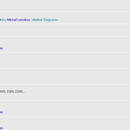
ikov
,
Mikhail Lesnikov
,
Vladimir Degtyarev
is
NS, DSN, DSM,...
is
is