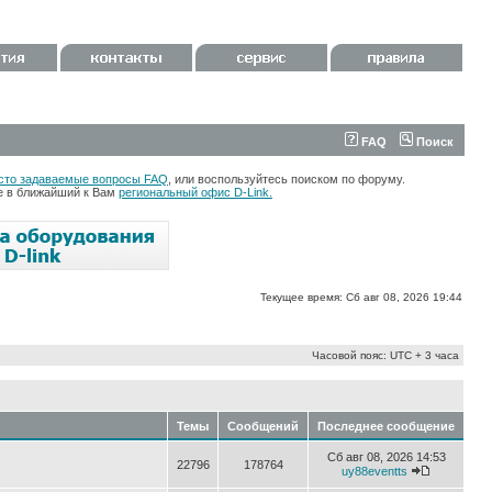
FAQ
Поиск
сто задаваемые вопросы FAQ
, или воспользуйтесь поиском по форуму.
те в ближайший к Вам
региональный офис D-Link.
Текущее время: Сб авг 08, 2026 19:44
Часовой пояс: UTC + 3 часа
Темы
Сообщений
Последнее сообщение
Сб авг 08, 2026 14:53
22796
178764
uy88eventts