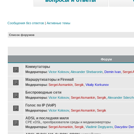
Сообщения без ответов
|
Активные темы
Список форумов
Форум
Коммутаторы
Модераторы:
Victor Kolosov
,
Alexander Shebaronin
,
Demin Ivan
,
Sergei 
Маршрутизаторы и Firewall
Модераторы:
Sergei Asmankin
,
Sergik
,
Vitaliy Korkunov
Беспроводные сети
Модераторы:
Victor Kolosov
,
Sergei Asmankin
,
Sergik
,
Alexander Sderzh
Голос по IP (VoIP)
Модераторы:
Victor Kolosov
,
Sergei Asmankin
,
Sergik
ADSL и последняя миля
CPE xDSL, преобразователи среды и медиаконверторы
Модераторы:
Sergei Asmankin
,
Sergik
,
Vladimir Degtyarev
,
Davydov Den