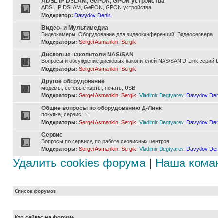
ADSL IP DSLAM, GePON, GPON устройства
ADSL IP DSLAM, GePON, GPON устройства
Модератор:
Davydov Denis
Видео- и Мультимедиа
Видеокамеры, Оборудование для видеоконференций, Видеосервера
Модераторы:
Sergei Asmankin
,
Sergik
Дисковые накопители NAS/SAN
Вопросы и обсуждение дисковых накопителей NAS/SAN D-Link серий D
Модераторы:
Sergei Asmankin
,
Sergik
Другое оборудование
модемы, сетевые карты, печать, USB
Модераторы:
Sergei Asmankin
,
Sergik
,
Vladimir Degtyarev
,
Davydov Den
Общие вопросы по оборудованию Д-Линк
покупка, сервис, ...
Модераторы:
Sergei Asmankin
,
Sergik
,
Vladimir Degtyarev
,
Davydov Den
Сервис
Вопросы по сервису, по работе сервисных центров
Модераторы:
Sergei Asmankin
,
Sergik
,
Vladimir Degtyarev
,
Davydov Den
Удалить cookies форума
|
Наша кома
Список форумов
Кто сейчас на форуме