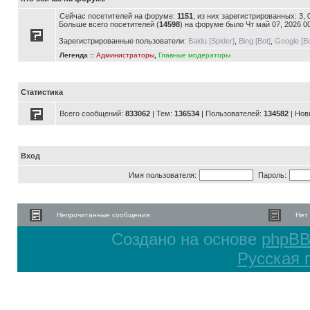
Сейчас посетителей на форуме:
1151
, из них зарегистрированных: 3,
Больше всего посетителей (
14598
) на форуме было Чт май 07, 2026 0
Зарегистрированные пользователи:
Baidu [Spider]
,
Bing [Bot]
,
Google [Bo
Легенда ::
Администраторы
,
Главные модераторы
Статистика
Всего сообщений:
833062
| Тем:
136534
| Пользователей:
134582
| Нов
Вход
Имя пользователя:
Пароль:
Непрочитанные сообщения
Нет
Создано на основе
phpB
Русская 