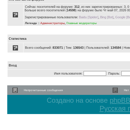
Сейчас посетителей на форуме:
312
, из них зарегистрированных: 3, 
Больше всего посетителей (
14598
) на форуме было Чт май 07, 2026 0
Зарегистрированные пользователи:
Baidu [Spider]
,
Bing [Bot]
,
Google [Bo
Легенда ::
Администраторы
,
Главные модераторы
Статистика
Всего сообщений:
833071
| Тем:
136543
| Пользователей:
134584
| Нов
Вход
Имя пользователя:
Пароль:
Непрочитанные сообщения
Нет
Создано на основе
phpB
Русская 