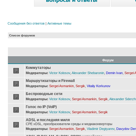
Сообщения без ответов
|
Активные темы
Список форумов
Форум
Коммутаторы
Модераторы:
Victor Kolosov
,
Alexander Shebaronin
,
Demin Ivan
,
Sergei 
Маршрутизаторы и Firewall
Модераторы:
Sergei Asmankin
,
Sergik
,
Vitaliy Korkunov
Беспроводные сети
Модераторы:
Victor Kolosov
,
Sergei Asmankin
,
Sergik
,
Alexander Sderzh
Голос по IP (VoIP)
Модераторы:
Victor Kolosov
,
Sergei Asmankin
,
Sergik
ADSL и последняя миля
CPE xDSL, преобразователи среды и медиаконверторы
Модераторы:
Sergei Asmankin
,
Sergik
,
Vladimir Degtyarev
,
Davydov Den