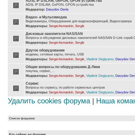
ADSL IP DSLAM, GePON, GPON устройства
ADSL IP DSLAM, GePON, GPON устройства
Модератор:
Davydov Denis
Видео- и Мультимедиа
Видеокамеры, Оборудование для видеоконференций, Видеосервера
Модераторы:
Sergei Asmankin
,
Sergik
Дисковые накопители NAS/SAN
Вопросы и обсуждение дисковых накопителей NAS/SAN D-Link серий D
Модераторы:
Sergei Asmankin
,
Sergik
Другое оборудование
модемы, сетевые карты, печать, USB
Модераторы:
Sergei Asmankin
,
Sergik
,
Vladimir Degtyarev
,
Davydov Den
Общие вопросы по оборудованию Д-Линк
покупка, сервис, ...
Модераторы:
Sergei Asmankin
,
Sergik
,
Vladimir Degtyarev
,
Davydov Den
Сервис
Вопросы по сервису, по работе сервисных центров
Модераторы:
Sergei Asmankin
,
Sergik
,
Vladimir Degtyarev
,
Davydov Den
Удалить cookies форума
|
Наша кома
Список форумов
Кто сейчас на форуме