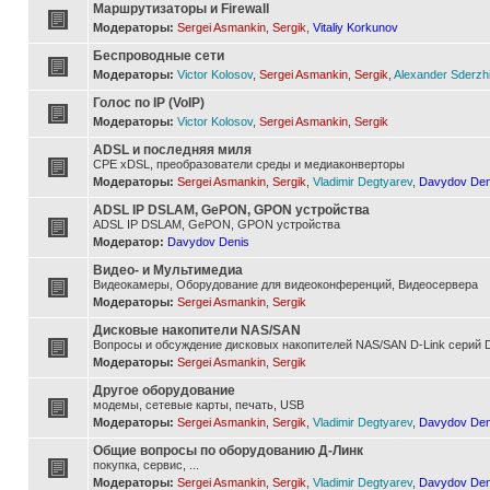
Маршрутизаторы и Firewall
Модераторы:
Sergei Asmankin
,
Sergik
,
Vitaliy Korkunov
Беспроводные сети
Модераторы:
Victor Kolosov
,
Sergei Asmankin
,
Sergik
,
Alexander Sderzh
Голос по IP (VoIP)
Модераторы:
Victor Kolosov
,
Sergei Asmankin
,
Sergik
ADSL и последняя миля
CPE xDSL, преобразователи среды и медиаконверторы
Модераторы:
Sergei Asmankin
,
Sergik
,
Vladimir Degtyarev
,
Davydov Den
ADSL IP DSLAM, GePON, GPON устройства
ADSL IP DSLAM, GePON, GPON устройства
Модератор:
Davydov Denis
Видео- и Мультимедиа
Видеокамеры, Оборудование для видеоконференций, Видеосервера
Модераторы:
Sergei Asmankin
,
Sergik
Дисковые накопители NAS/SAN
Вопросы и обсуждение дисковых накопителей NAS/SAN D-Link серий D
Модераторы:
Sergei Asmankin
,
Sergik
Другое оборудование
модемы, сетевые карты, печать, USB
Модераторы:
Sergei Asmankin
,
Sergik
,
Vladimir Degtyarev
,
Davydov Den
Общие вопросы по оборудованию Д-Линк
покупка, сервис, ...
Модераторы:
Sergei Asmankin
,
Sergik
,
Vladimir Degtyarev
,
Davydov Den