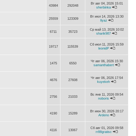
Вт авг 04, 2026 15:01
43984
292048
sherbinka
Вт июл 14, 2026 13:30
25559
123309
Ilyaz
Ср май 13, 2026 10:02
6711
35723
sharik987
Сб июл 11, 2026 15:59
19717
115539
leonidP
Чт авг 06, 2026 15:30
1475
6550
samanthabert
Чт авг 06, 2026 17:54
4676
27608
kuyekeh
Вс янв 11, 2026 09:54
2756
21033
noboris
Вт июн 30, 2026 20:17
4190
15289
Ardeno
Сб авг 01, 2026 09:58
4116
13067
rr88gratisc