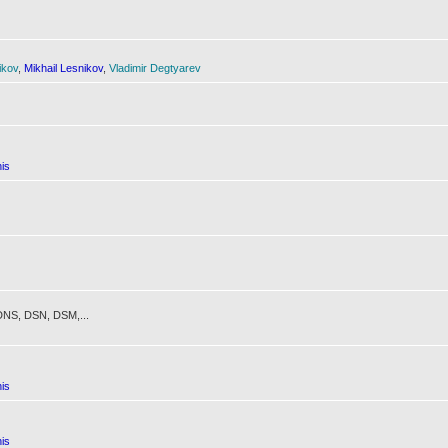
ikov
,
Mikhail Lesnikov
,
Vladimir Degtyarev
is
NS, DSN, DSM,...
is
is