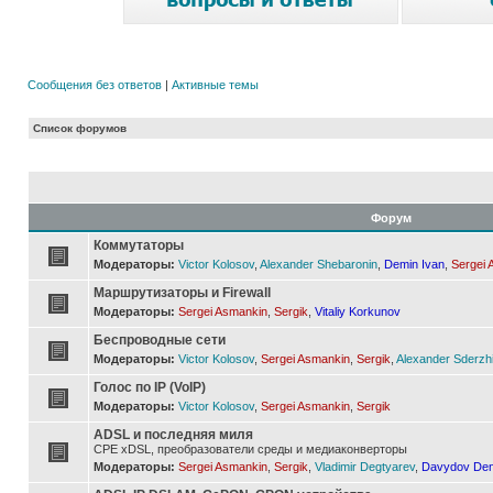
Сообщения без ответов
|
Активные темы
Список форумов
Форум
Коммутаторы
Модераторы:
Victor Kolosov
,
Alexander Shebaronin
,
Demin Ivan
,
Sergei 
Маршрутизаторы и Firewall
Модераторы:
Sergei Asmankin
,
Sergik
,
Vitaliy Korkunov
Беспроводные сети
Модераторы:
Victor Kolosov
,
Sergei Asmankin
,
Sergik
,
Alexander Sderzh
Голос по IP (VoIP)
Модераторы:
Victor Kolosov
,
Sergei Asmankin
,
Sergik
ADSL и последняя миля
CPE xDSL, преобразователи среды и медиаконверторы
Модераторы:
Sergei Asmankin
,
Sergik
,
Vladimir Degtyarev
,
Davydov Den