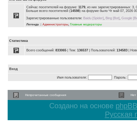
Сейчас посетителей на форуме:
1179
, из них зарегистрированных: 3,
Больше всего посетителей (
14598
) на форуме было Чт май 07, 2026 0
Зарегистрированные пользователи:
Baidu [Spider]
,
Bing [Bot]
,
Google [Bo
Легенда ::
Администраторы
,
Главные модераторы
Статистика
Всего сообщений:
833065
| Тем:
136537
| Пользователей:
134583
| Нов
Вход
Имя пользователя:
Пароль:
Непрочитанные сообщения
Нет
Создано на основе
phpB
Русская 