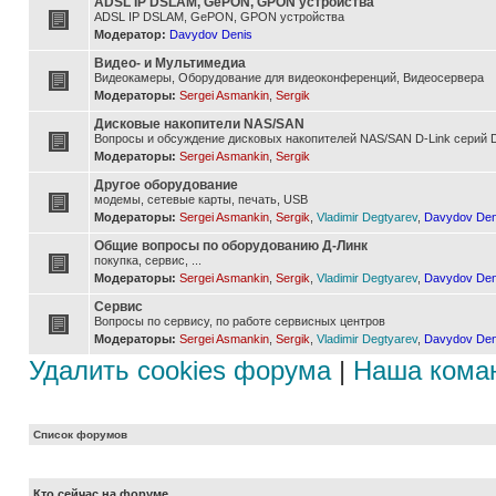
ADSL IP DSLAM, GePON, GPON устройства
ADSL IP DSLAM, GePON, GPON устройства
Модератор:
Davydov Denis
Видео- и Мультимедиа
Видеокамеры, Оборудование для видеоконференций, Видеосервера
Модераторы:
Sergei Asmankin
,
Sergik
Дисковые накопители NAS/SAN
Вопросы и обсуждение дисковых накопителей NAS/SAN D-Link серий D
Модераторы:
Sergei Asmankin
,
Sergik
Другое оборудование
модемы, сетевые карты, печать, USB
Модераторы:
Sergei Asmankin
,
Sergik
,
Vladimir Degtyarev
,
Davydov Den
Общие вопросы по оборудованию Д-Линк
покупка, сервис, ...
Модераторы:
Sergei Asmankin
,
Sergik
,
Vladimir Degtyarev
,
Davydov Den
Сервис
Вопросы по сервису, по работе сервисных центров
Модераторы:
Sergei Asmankin
,
Sergik
,
Vladimir Degtyarev
,
Davydov Den
Удалить cookies форума
|
Наша кома
Список форумов
Кто сейчас на форуме