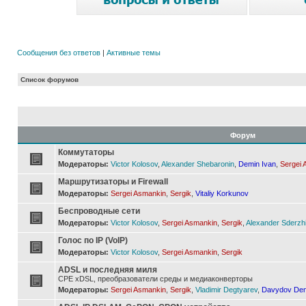
Сообщения без ответов
|
Активные темы
Список форумов
Форум
Коммутаторы
Модераторы:
Victor Kolosov
,
Alexander Shebaronin
,
Demin Ivan
,
Sergei 
Маршрутизаторы и Firewall
Модераторы:
Sergei Asmankin
,
Sergik
,
Vitaliy Korkunov
Беспроводные сети
Модераторы:
Victor Kolosov
,
Sergei Asmankin
,
Sergik
,
Alexander Sderzh
Голос по IP (VoIP)
Модераторы:
Victor Kolosov
,
Sergei Asmankin
,
Sergik
ADSL и последняя миля
CPE xDSL, преобразователи среды и медиаконверторы
Модераторы:
Sergei Asmankin
,
Sergik
,
Vladimir Degtyarev
,
Davydov Den