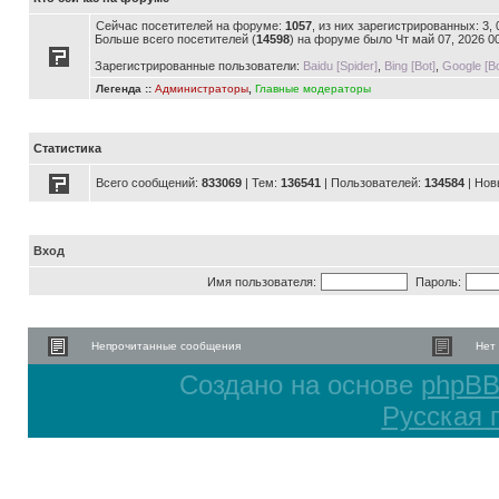
Сейчас посетителей на форуме:
1057
, из них зарегистрированных: 3,
Больше всего посетителей (
14598
) на форуме было Чт май 07, 2026 0
Зарегистрированные пользователи:
Baidu [Spider]
,
Bing [Bot]
,
Google [Bo
Легенда ::
Администраторы
,
Главные модераторы
Статистика
Всего сообщений:
833069
| Тем:
136541
| Пользователей:
134584
| Нов
Вход
Имя пользователя:
Пароль:
Непрочитанные сообщения
Нет
Создано на основе
phpB
Русская 