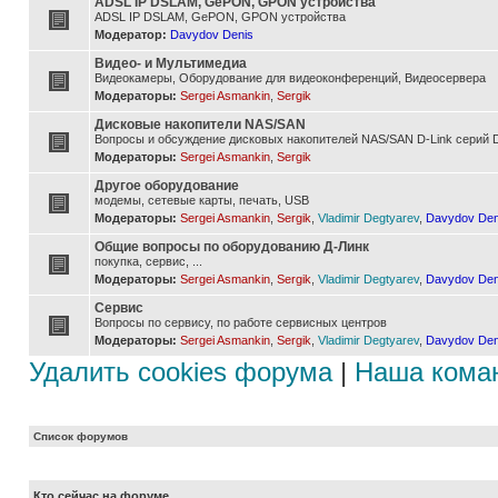
ADSL IP DSLAM, GePON, GPON устройства
ADSL IP DSLAM, GePON, GPON устройства
Модератор:
Davydov Denis
Видео- и Мультимедиа
Видеокамеры, Оборудование для видеоконференций, Видеосервера
Модераторы:
Sergei Asmankin
,
Sergik
Дисковые накопители NAS/SAN
Вопросы и обсуждение дисковых накопителей NAS/SAN D-Link серий D
Модераторы:
Sergei Asmankin
,
Sergik
Другое оборудование
модемы, сетевые карты, печать, USB
Модераторы:
Sergei Asmankin
,
Sergik
,
Vladimir Degtyarev
,
Davydov Den
Общие вопросы по оборудованию Д-Линк
покупка, сервис, ...
Модераторы:
Sergei Asmankin
,
Sergik
,
Vladimir Degtyarev
,
Davydov Den
Сервис
Вопросы по сервису, по работе сервисных центров
Модераторы:
Sergei Asmankin
,
Sergik
,
Vladimir Degtyarev
,
Davydov Den
Удалить cookies форума
|
Наша кома
Список форумов
Кто сейчас на форуме