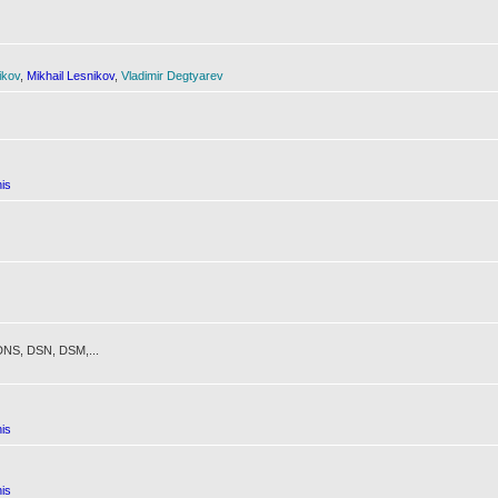
ikov
,
Mikhail Lesnikov
,
Vladimir Degtyarev
is
NS, DSN, DSM,...
is
is