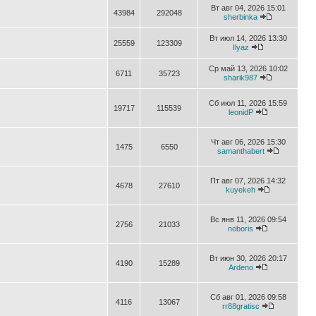
Вт авг 04, 2026 15:01
43984
292048
sherbinka
Вт июл 14, 2026 13:30
25559
123309
Ilyaz
Ср май 13, 2026 10:02
6711
35723
sharik987
Сб июл 11, 2026 15:59
19717
115539
leonidP
Чт авг 06, 2026 15:30
1475
6550
samanthabert
Пт авг 07, 2026 14:32
4678
27610
kuyekeh
Вс янв 11, 2026 09:54
2756
21033
noboris
Вт июн 30, 2026 20:17
4190
15289
Ardeno
Сб авг 01, 2026 09:58
4116
13067
rr88gratisc