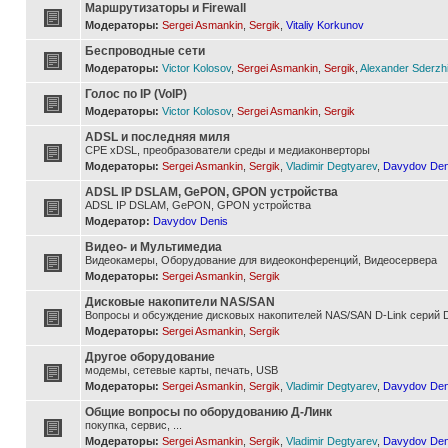
Маршрутизаторы и Firewall
Модераторы:
Sergei Asmankin
,
Sergik
,
Vitaliy Korkunov
Беспроводные сети
Модераторы:
Victor Kolosov
,
Sergei Asmankin
,
Sergik
,
Alexander Sderzh
Голос по IP (VoIP)
Модераторы:
Victor Kolosov
,
Sergei Asmankin
,
Sergik
ADSL и последняя миля
CPE xDSL, преобразователи среды и медиаконверторы
Модераторы:
Sergei Asmankin
,
Sergik
,
Vladimir Degtyarev
,
Davydov Den
ADSL IP DSLAM, GePON, GPON устройства
ADSL IP DSLAM, GePON, GPON устройства
Модератор:
Davydov Denis
Видео- и Мультимедиа
Видеокамеры, Оборудование для видеоконференций, Видеосервера
Модераторы:
Sergei Asmankin
,
Sergik
Дисковые накопители NAS/SAN
Вопросы и обсуждение дисковых накопителей NAS/SAN D-Link серий D
Модераторы:
Sergei Asmankin
,
Sergik
Другое оборудование
модемы, сетевые карты, печать, USB
Модераторы:
Sergei Asmankin
,
Sergik
,
Vladimir Degtyarev
,
Davydov Den
Общие вопросы по оборудованию Д-Линк
покупка, сервис, ...
Модераторы:
Sergei Asmankin
,
Sergik
,
Vladimir Degtyarev
,
Davydov Den