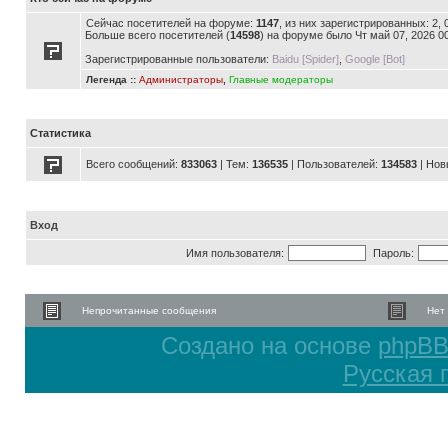
Сейчас посетителей на форуме:
1147
, из них зарегистрированных: 2,
Больше всего посетителей (
14598
) на форуме было Чт май 07, 2026 0
Зарегистрированные пользователи:
Baidu [Spider]
,
Google [Bot]
Легенда ::
Администраторы
,
Главные модераторы
Статистика
Всего сообщений:
833063
| Тем:
136535
| Пользователей:
134583
| Нов
Вход
Имя пользователя:
Пароль:
Непрочитанные сообщения
Нет
Создано на основе
phpB
Русская 