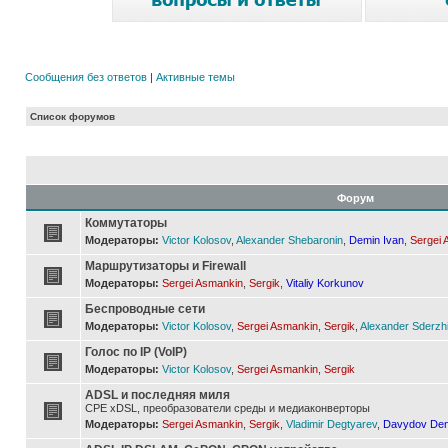
Сообщения без ответов
|
Активные темы
Список форумов
Форум
Коммутаторы
Модераторы:
Victor Kolosov
,
Alexander Shebaronin
,
Demin Ivan
,
Sergei 
Маршрутизаторы и Firewall
Модераторы:
Sergei Asmankin
,
Sergik
,
Vitaliy Korkunov
Беспроводные сети
Модераторы:
Victor Kolosov
,
Sergei Asmankin
,
Sergik
,
Alexander Sderzh
Голос по IP (VoIP)
Модераторы:
Victor Kolosov
,
Sergei Asmankin
,
Sergik
ADSL и последняя миля
CPE xDSL, преобразователи среды и медиаконверторы
Модераторы:
Sergei Asmankin
,
Sergik
,
Vladimir Degtyarev
,
Davydov Den