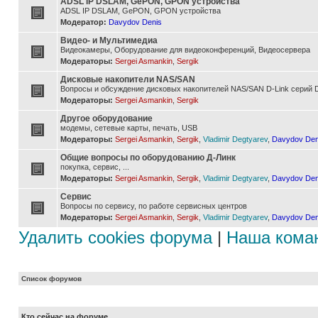
ADSL IP DSLAM, GePON, GPON устройства
ADSL IP DSLAM, GePON, GPON устройства
Модератор:
Davydov Denis
Видео- и Мультимедиа
Видеокамеры, Оборудование для видеоконференций, Видеосервера
Модераторы:
Sergei Asmankin
,
Sergik
Дисковые накопители NAS/SAN
Вопросы и обсуждение дисковых накопителей NAS/SAN D-Link серий D
Модераторы:
Sergei Asmankin
,
Sergik
Другое оборудование
модемы, сетевые карты, печать, USB
Модераторы:
Sergei Asmankin
,
Sergik
,
Vladimir Degtyarev
,
Davydov Den
Общие вопросы по оборудованию Д-Линк
покупка, сервис, ...
Модераторы:
Sergei Asmankin
,
Sergik
,
Vladimir Degtyarev
,
Davydov Den
Сервис
Вопросы по сервису, по работе сервисных центров
Модераторы:
Sergei Asmankin
,
Sergik
,
Vladimir Degtyarev
,
Davydov Den
Удалить cookies форума
|
Наша кома
Список форумов
Кто сейчас на форуме