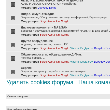
ADSL IP DSLAM, GePON, GPON устройства
ADSL IP DSLAM, GePON, GPON устройства
Модератор:
Davydov Denis
Видео- и Мультимедиа
Видеокамеры, Оборудование для видеоконференций, Видеосервера
Модераторы:
Sergei Asmankin
,
Sergik
Дисковые накопители NAS/SAN
Вопросы и обсуждение дисковых накопителей NAS/SAN D-Link серий D
Модераторы:
Sergei Asmankin
,
Sergik
Другое оборудование
модемы, сетевые карты, печать, USB
Модераторы:
Sergei Asmankin
,
Sergik
,
Vladimir Degtyarev
,
Davydov Den
Общие вопросы по оборудованию Д-Линк
покупка, сервис, ...
Модераторы:
Sergei Asmankin
,
Sergik
,
Vladimir Degtyarev
,
Davydov Den
Сервис
Вопросы по сервису, по работе сервисных центров
Модераторы:
Sergei Asmankin
,
Sergik
,
Vladimir Degtyarev
,
Davydov Den
Удалить cookies форума
|
Наша кома
Список форумов
Кто сейчас на форуме