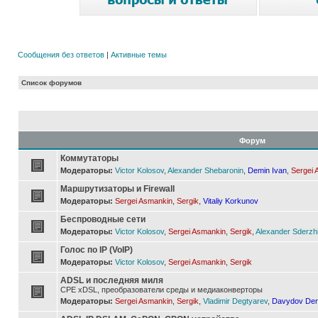
Сообщения без ответов
|
Активные темы
Список форумов
Форум
Коммутаторы
Модераторы:
Victor Kolosov
,
Alexander Shebaronin
,
Demin Ivan
,
Sergei 
Маршрутизаторы и Firewall
Модераторы:
Sergei Asmankin
,
Sergik
,
Vitaliy Korkunov
Беспроводные сети
Модераторы:
Victor Kolosov
,
Sergei Asmankin
,
Sergik
,
Alexander Sderzh
Голос по IP (VoIP)
Модераторы:
Victor Kolosov
,
Sergei Asmankin
,
Sergik
ADSL и последняя миля
CPE xDSL, преобразователи среды и медиаконверторы
Модераторы:
Sergei Asmankin
,
Sergik
,
Vladimir Degtyarev
,
Davydov Den