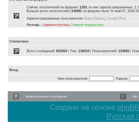
Сейчас посетителей на форуме:
1293
, из них зарегистрированных: 2,
Больше всего посетителей (
14598
) на форуме было Чт май 07, 2026 0
Зарегистрированные пользователи:
Baidu [Spider]
,
Google [Bot]
Легенда ::
Администраторы
,
Главные модераторы
Статистика
Всего сообщений:
833062
| Тем:
136534
| Пользователей:
134582
| Нов
Вход
Имя пользователя:
Пароль:
Непрочитанные сообщения
Нет
Создано на основе
phpB
Русская 