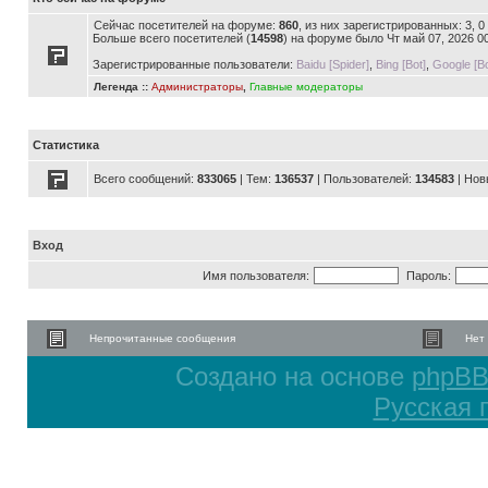
Сейчас посетителей на форуме:
860
, из них зарегистрированных: 3, 
Больше всего посетителей (
14598
) на форуме было Чт май 07, 2026 0
Зарегистрированные пользователи:
Baidu [Spider]
,
Bing [Bot]
,
Google [Bo
Легенда ::
Администраторы
,
Главные модераторы
Статистика
Всего сообщений:
833065
| Тем:
136537
| Пользователей:
134583
| Нов
Вход
Имя пользователя:
Пароль:
Непрочитанные сообщения
Нет
Создано на основе
phpB
Русская 