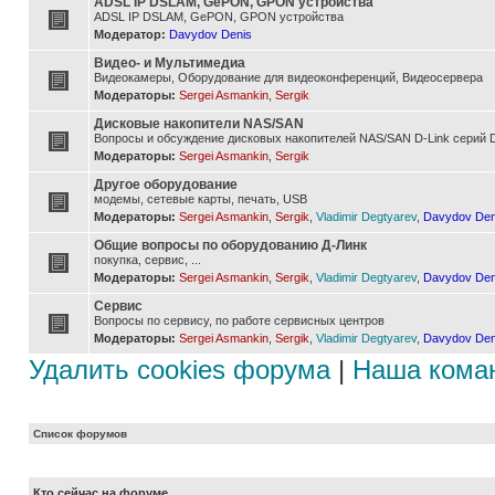
ADSL IP DSLAM, GePON, GPON устройства
ADSL IP DSLAM, GePON, GPON устройства
Модератор:
Davydov Denis
Видео- и Мультимедиа
Видеокамеры, Оборудование для видеоконференций, Видеосервера
Модераторы:
Sergei Asmankin
,
Sergik
Дисковые накопители NAS/SAN
Вопросы и обсуждение дисковых накопителей NAS/SAN D-Link серий D
Модераторы:
Sergei Asmankin
,
Sergik
Другое оборудование
модемы, сетевые карты, печать, USB
Модераторы:
Sergei Asmankin
,
Sergik
,
Vladimir Degtyarev
,
Davydov Den
Общие вопросы по оборудованию Д-Линк
покупка, сервис, ...
Модераторы:
Sergei Asmankin
,
Sergik
,
Vladimir Degtyarev
,
Davydov Den
Сервис
Вопросы по сервису, по работе сервисных центров
Модераторы:
Sergei Asmankin
,
Sergik
,
Vladimir Degtyarev
,
Davydov Den
Удалить cookies форума
|
Наша кома
Список форумов
Кто сейчас на форуме