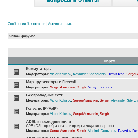
Сообщения без ответов
|
Активные темы
Список форумов
Форум
Коммутаторы
Модераторы:
Victor Kolosov
,
Alexander Shebaronin
,
Demin Ivan
,
Sergei 
Маршрутизаторы и Firewall
Модераторы:
Sergei Asmankin
,
Sergik
,
Vitaliy Korkunov
Беспроводные сети
Модераторы:
Victor Kolosov
,
Sergei Asmankin
,
Sergik
,
Alexander Sderzh
Голос по IP (VoIP)
Модераторы:
Victor Kolosov
,
Sergei Asmankin
,
Sergik
ADSL и последняя миля
CPE xDSL, преобразователи среды и медиаконверторы
Модераторы:
Sergei Asmankin
,
Sergik
,
Vladimir Degtyarev
,
Davydov Den