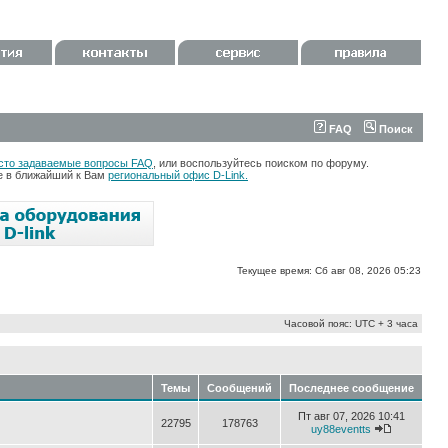
FAQ
Поиск
сто задаваемые вопросы FAQ
, или воспользуйтесь поиском по форуму.
те в ближайший к Вам
региональный офис D-Link.
Текущее время: Сб авг 08, 2026 05:23
Часовой пояс: UTC + 3 часа
Темы
Сообщений
Последнее сообщение
Пт авг 07, 2026 10:41
22795
178763
uy88eventts