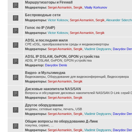
Маршрутизаторы и Firewall
Модераторы:
Sergei Asmankin
,
Sergik
,
Vitaliy Korkunov
Беспроводные сети
Модераторы:
Victor Kolosov
,
Sergei Asmankin
,
Sergik
,
Alexander Sderzh
Голос по IP (VoIP)
Модераторы:
Victor Kolosov
,
Sergei Asmankin
,
Sergik
ADSL и последняя миля
CPE xDSL, преобразователи среды и медиаконверторы
Модераторы:
Sergei Asmankin
,
Sergik
,
Vladimir Degtyarev
,
Davydov Den
ADSL IP DSLAM, GePON, GPON устройства
ADSL IP DSLAM, GePON, GPON устройства
Модератор:
Davydov Denis
Видео- и Мультимедиа
Видеокамеры, Оборудование для видеоконференций, Видеосервера
Модераторы:
Sergei Asmankin
,
Sergik
Дисковые накопители NAS/SAN
Вопросы и обсуждение дисковых накопителей NAS/SAN D-Link серий D
Модераторы:
Sergei Asmankin
,
Sergik
Другое оборудование
модемы, сетевые карты, печать, USB
Модераторы:
Sergei Asmankin
,
Sergik
,
Vladimir Degtyarev
,
Davydov Den
Общие вопросы по оборудованию Д-Линк
покупка, сервис, ...
Модераторы:
Sergei Asmankin
,
Sergik
,
Vladimir Degtyarev
,
Davydov Den