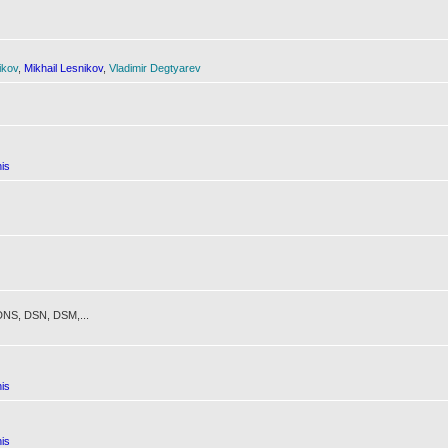
ikov
,
Mikhail Lesnikov
,
Vladimir Degtyarev
is
NS, DSN, DSM,...
is
is