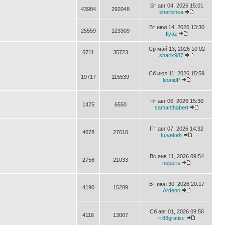
Вт авг 04, 2026 15:01
43984
292048
sherbinka
Вт июл 14, 2026 13:30
25559
123309
Ilyaz
Ср май 13, 2026 10:02
6711
35723
sharik987
Сб июл 11, 2026 15:59
19717
115539
leonidP
Чт авг 06, 2026 15:30
1475
6550
samanthabert
Пт авг 07, 2026 14:32
4678
27610
kuyekeh
Вс янв 11, 2026 09:54
2756
21033
noboris
Вт июн 30, 2026 20:17
4190
15289
Ardeno
Сб авг 01, 2026 09:58
4116
13067
rr88gratisc