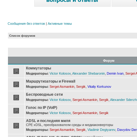
Сообщения без ответов
|
Активные темы
Список форумов
Форум
Коммутаторы
Модераторы:
Victor Kolosov
,
Alexander Shebaronin
,
Demin Ivan
,
Sergei 
Маршрутизаторы и Firewall
Модераторы:
Sergei Asmankin
,
Sergik
,
Vitaliy Korkunov
Беспроводные сети
Модераторы:
Victor Kolosov
,
Sergei Asmankin
,
Sergik
,
Alexander Sderzh
Голос по IP (VoIP)
Модераторы:
Victor Kolosov
,
Sergei Asmankin
,
Sergik
ADSL и последняя миля
CPE xDSL, преобразователи среды и медиаконверторы
Модераторы:
Sergei Asmankin
,
Sergik
,
Vladimir Degtyarev
,
Davydov Den