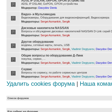
ADSL IP DSLAM, GePON, GPON устройства
ADSL IP DSLAM, GePON, GPON устройства
Модератор:
Davydov Denis
Видео- и Мультимедиа
Видеокамеры, Оборудование для видеоконференций, Видеосервера
Модераторы:
Sergei Asmankin
,
Sergik
Дисковые накопители NAS/SAN
Вопросы и обсуждение дисковых накопителей NAS/SAN D-Link серий D
Модераторы:
Sergei Asmankin
,
Sergik
Другое оборудование
модемы, сетевые карты, печать, USB
Модераторы:
Sergei Asmankin
,
Sergik
,
Vladimir Degtyarev
,
Davydov Den
Общие вопросы по оборудованию Д-Линк
покупка, сервис, ...
Модераторы:
Sergei Asmankin
,
Sergik
,
Vladimir Degtyarev
,
Davydov Den
Сервис
Вопросы по сервису, по работе сервисных центров
Модераторы:
Sergei Asmankin
,
Sergik
,
Vladimir Degtyarev
,
Davydov Den
Удалить cookies форума
|
Наша кома
Список форумов
Кто сейчас на форуме