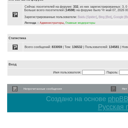
Сейчас посетителей на форуме:
332
, из них зарегистрированных: 3, 
Больше всего посетителей (
14598
) на форуме было Чт май 07, 2026 0
Зарегистрированные пользователи:
Baidu [Spider]
,
Bing [Bot]
,
Google [Bo
Легенда ::
Администраторы
,
Главные модераторы
Статистика
Всего сообщений:
833059
| Тем:
136532
| Пользователей:
134581
| Нов
Вход
Имя пользователя:
Пароль:
Непрочитанные сообщения
Нет
Создано на основе
phpB
Русская 